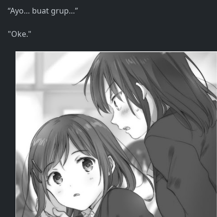
“Ayo… buat grup…”
"Oke."