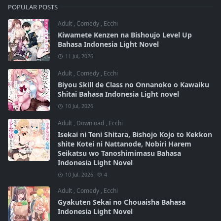
POPULAR POSTS
Adult
,
Comedy
,
Ecchi
Kiwamete Kenzen na Bishoujo Level Up
Bahasa Indonesia Light Novel
11 Jul, 2026
Adult
,
Comedy
,
Ecchi
Biyou Skill de Class no Onnanoko o Kawaiku
Shitai Bahasa Indonesia Light novel
10 Jul, 2026
Adult
,
Download
,
Ecchi
Isekai ni Teni Shitara, Bishojo Kojo to Kekkon
shite Kotei ni Nattanode, Nobiri Harem
Seikatsu wo Tanoshimimasu Bahasa
Indonesia Light Novel
10 Jul, 2026
4
Adult
,
Comedy
,
Ecchi
Gyakuten Sekai no Chouaisha Bahasa
Indonesia Light Novel