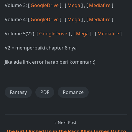
Volume 3: [
GoogleDrive
] , [
Mega
] , [
Mediafire
]
Volume 4: [
GoogleDrive
] , [
Mega
] , [
Mediafire
]
Volume 5(V2): [
GoogleDrive
] , [
Mega
] , [
Mediafire
]
V2 = memperbaiki chapter 8 nya
Jika ada link error harap beri komentar :)
Fantasy
PDF
Romance
Next Post
The Girl I Picked Up in the Back Alley Turned Out to