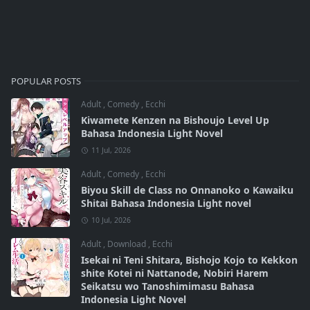
POPULAR POSTS
Adult
,
Comedy
,
Ecchi
Kiwamete Kenzen na Bishoujo Level Up
Bahasa Indonesia Light Novel
11 Jul, 2026
Adult
,
Comedy
,
Ecchi
Biyou Skill de Class no Onnanoko o Kawaiku
Shitai Bahasa Indonesia Light novel
10 Jul, 2026
Adult
,
Download
,
Ecchi
Isekai ni Teni Shitara, Bishojo Kojo to Kekkon
shite Kotei ni Nattanode, Nobiri Harem
Seikatsu wo Tanoshimimasu Bahasa
Indonesia Light Novel