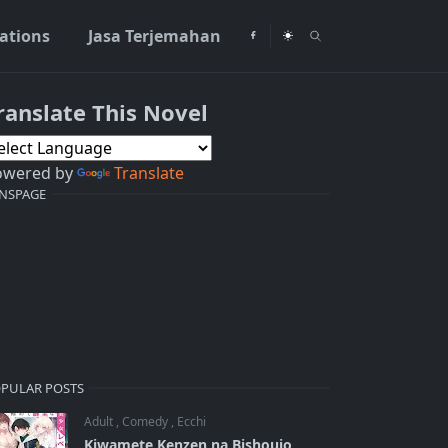
rations
Jasa Terjemahan
ranslate This Novel
owered by
Translate
NSPAGE
PULAR POSTS
Adult
,
Comedy
,
Ecchi
Kiwamete Kenzen na Bishoujo