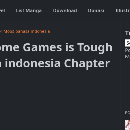
vel
List Manga
Download
Donasi
Illust
T
or Mobs bahasa indonesia
ome Games is Tough
P
FA
 indonesia Chapter
PO