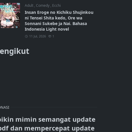
Adult
,
Comedy
,
Ecchi
Insan Eroge no Kichiku Shujinkou
ni Tensei Shita kedo, Ore wa
Sonnani Sukebe ja Nai. Bahasa
Indonesia Light novel
11 Jul, 2026
1
engikut
NASI
bikin mimin semangat update
pdf dan mempercepat update