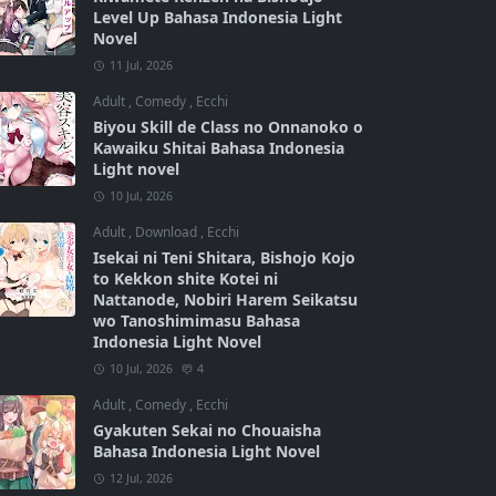
Level Up Bahasa Indonesia Light
Novel
11 Jul, 2026
Adult
,
Comedy
,
Ecchi
Biyou Skill de Class no Onnanoko o
Kawaiku Shitai Bahasa Indonesia
Light novel
10 Jul, 2026
Adult
,
Download
,
Ecchi
Isekai ni Teni Shitara, Bishojo Kojo
to Kekkon shite Kotei ni
Nattanode, Nobiri Harem Seikatsu
wo Tanoshimimasu Bahasa
Indonesia Light Novel
10 Jul, 2026
4
Adult
,
Comedy
,
Ecchi
Gyakuten Sekai no Chouaisha
Bahasa Indonesia Light Novel
12 Jul, 2026