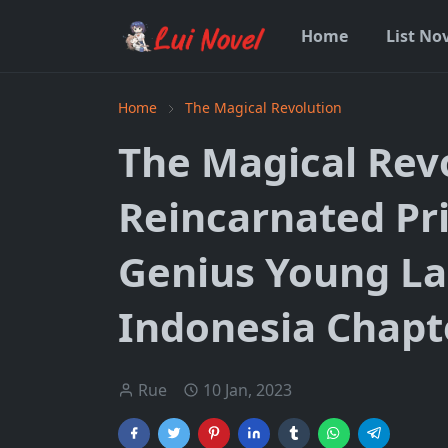
Home
List No
Home
The Magical Revolution
The Magical Revo
Reincarnated Pr
Genius Young L
Indonesia Chapt
Rue
10 Jan, 2023