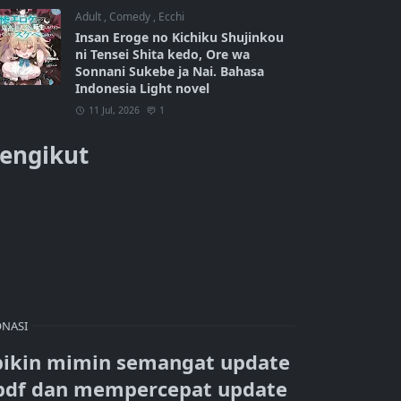
Adult
,
Comedy
,
Ecchi
Insan Eroge no Kichiku Shujinkou
ni Tensei Shita kedo, Ore wa
Sonnani Sukebe ja Nai. Bahasa
Indonesia Light novel
11 Jul, 2026
1
engikut
NASI
bikin mimin semangat update
pdf dan mempercepat update