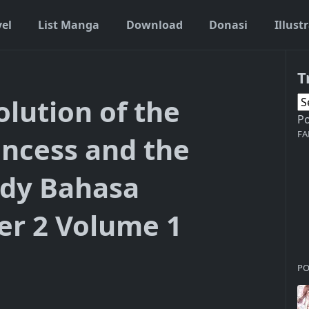
vel
List Manga
Download
Donasi
Illust
T
lution of the
P
FA
incess and the
ady Bahasa
er 2 Volume 1
PO