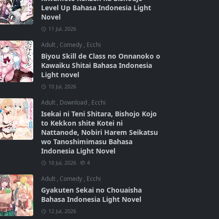
Level Up Bahasa Indonesia Light
Novel
11 Jul, 2026
Adult
,
Comedy
,
Ecchi
Biyou Skill de Class no Onnanoko o
Kawaiku Shitai Bahasa Indonesia
Light novel
10 Jul, 2026
Adult
,
Download
,
Ecchi
Isekai ni Teni Shitara, Bishojo Kojo
to Kekkon shite Kotei ni
Nattanode, Nobiri Harem Seikatsu
wo Tanoshimimasu Bahasa
Indonesia Light Novel
10 Jul, 2026
4
Adult
,
Comedy
,
Ecchi
Gyakuten Sekai no Chouaisha
Bahasa Indonesia Light Novel
12 Jul, 2026