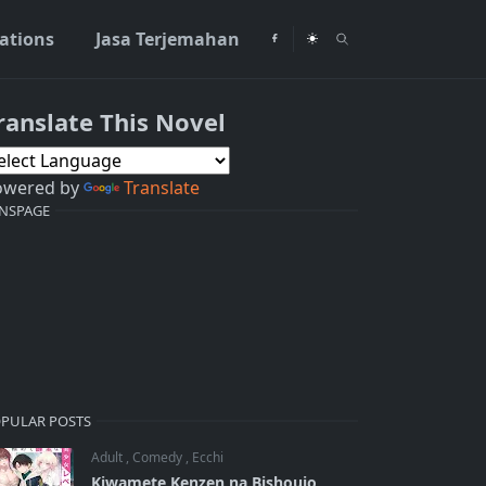
rations
Jasa Terjemahan
ranslate This Novel
owered by
Translate
NSPAGE
PULAR POSTS
Adult
,
Comedy
,
Ecchi
Kiwamete Kenzen na Bishoujo