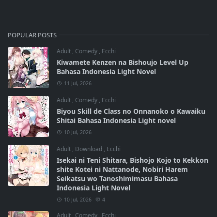
POPULAR POSTS
Adult
,
Comedy
,
Ecchi
Kiwamete Kenzen na Bishoujo Level Up
Bahasa Indonesia Light Novel
11 Jul, 2026
Adult
,
Comedy
,
Ecchi
Biyou Skill de Class no Onnanoko o Kawaiku
Shitai Bahasa Indonesia Light novel
10 Jul, 2026
Adult
,
Download
,
Ecchi
Isekai ni Teni Shitara, Bishojo Kojo to Kekkon
shite Kotei ni Nattanode, Nobiri Harem
Seikatsu wo Tanoshimimasu Bahasa
Indonesia Light Novel
10 Jul, 2026
4
Adult
,
Comedy
,
Ecchi