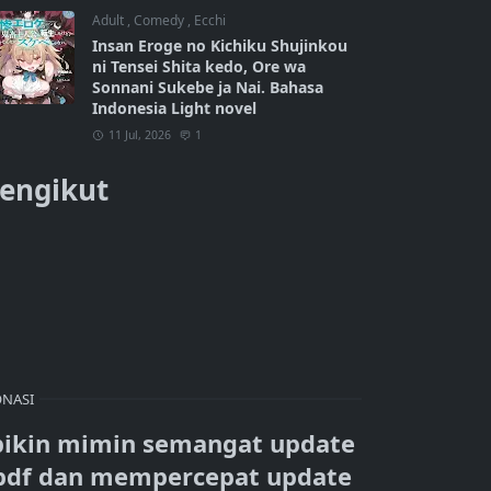
Adult
,
Comedy
,
Ecchi
Insan Eroge no Kichiku Shujinkou
ni Tensei Shita kedo, Ore wa
Sonnani Sukebe ja Nai. Bahasa
Indonesia Light novel
11 Jul, 2026
1
engikut
NASI
bikin mimin semangat update
pdf dan mempercepat update