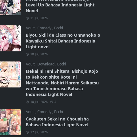
Level Up Bahasa Indonesia Light
Novel
11 Jul, 2026
Adult
,
Comedy
,
Ecchi
Biyou Skill de Class no Onnanoko o
Kawaiku Shitai Bahasa Indonesia
Light novel
10 Jul, 2026
Adult
,
Download
,
Ecchi
Isekai ni Teni Shitara, Bishojo Kojo
to Kekkon shite Kotei ni
Nattanode, Nobiri Harem Seikatsu
wo Tanoshimimasu Bahasa
Indonesia Light Novel
10 Jul, 2026
4
Adult
,
Comedy
,
Ecchi
Gyakuten Sekai no Chouaisha
Bahasa Indonesia Light Novel
12 Jul, 2026