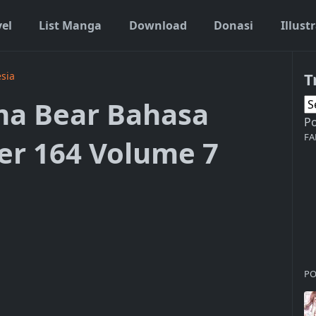
vel
List Manga
Download
Donasi
Illust
T
sia
a Bear Bahasa
P
FA
er 164 Volume 7
PO