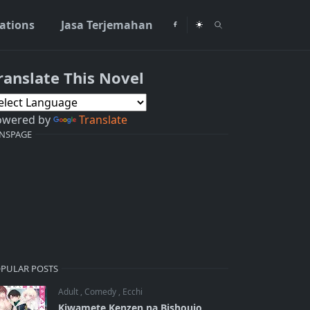
rations
Jasa Terjemahan
ranslate This Novel
owered by
Translate
NSPAGE
PULAR POSTS
Adult
,
Comedy
,
Ecchi
Kiwamete Kenzen na Bishoujo