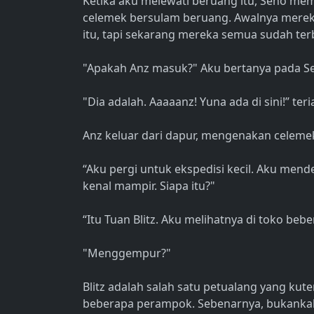
Ketika aku melewati beruang itu, Seno me
celemek bersulam beruang. Awalnya mere
itu, tapi sekarang mereka semua sudah terb
"Apakah Anz masuk?" Aku bertanya pada S
"Dia adalah. Aaaaanz! Yuna ada di sini!” ter
Anz keluar dari dapur, mengenakan celeme
“Aku pergi untuk ekspedisi kecil. Aku men
kenal mampir. Siapa itu?"
“Itu Tuan Blitz. Aku melihatnya di toko bebe
"Menggempur?"
Blitz adalah salah satu petualang yang ku
beberapa perampok. Sebenarnya, bukankah