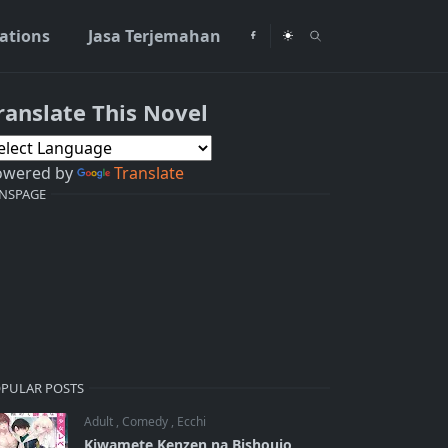
rations
Jasa Terjemahan
ranslate This Novel
owered by
Translate
NSPAGE
PULAR POSTS
Adult
,
Comedy
,
Ecchi
Kiwamete Kenzen na Bishoujo