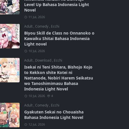
Level Up Bahasa Indonesia Light
Novel
11 Jul, 2026
Adult
,
Comedy
,
Ecchi
Biyou Skill de Class no Onnanoko o
Kawaiku Shitai Bahasa Indonesia
Light novel
10 Jul, 2026
Adult
,
Download
,
Ecchi
Isekai ni Teni Shitara, Bishojo Kojo
to Kekkon shite Kotei ni
Nattanode, Nobiri Harem Seikatsu
wo Tanoshimimasu Bahasa
Indonesia Light Novel
10 Jul, 2026
4
Adult
,
Comedy
,
Ecchi
Gyakuten Sekai no Chouaisha
Bahasa Indonesia Light Novel
12 Jul, 2026