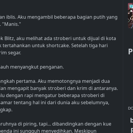
blis. Aku mengambil beberapa bagian putih yang
. "Manis."
litz, aku melihat ada stroberi untuk dijual di kota
ak tertahankan untuk shortcake. Setelah tiga hari
P
rim segar.
ejauh menyangkut penganan.
langkah pertama. Aku memotongnya menjadi dua
an mengapit banyak stroberi dan krim di antaranya.
lu dengan rapi mengatur beberapa stroberi di
amar tentang hal ini dari dunia aku sebelumnya,
DO
ngkap.
nya di piring, tapi... dibandingkan dengan kue
, benda ini sungguh menyedihkan. Meskipun