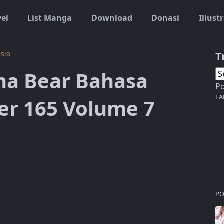
vel
List Manga
Download
Donasi
Illust
T
sia
a Bear Bahasa
P
FA
er 165 Volume 7
PO