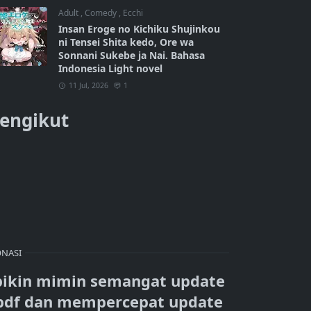
Adult
,
Comedy
,
Ecchi
Insan Eroge no Kichiku Shujinkou
ni Tensei Shita kedo, Ore wa
Sonnani Sukebe ja Nai. Bahasa
Indonesia Light novel
11 Jul, 2026
1
engikut
NASI
bikin mimin semangat update
pdf dan mempercepat update