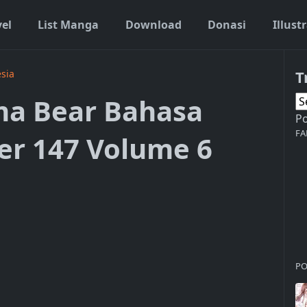
vel
List Manga
Download
Donasi
Illust
T
sia
a Bear Bahasa
P
FA
er 147 Volume 6
PO