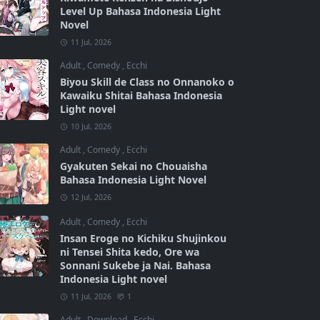
Level Up Bahasa Indonesia Light
Novel
11 Jul, 2026
Adult
,
Comedy
,
Ecchi
Biyou Skill de Class no Onnanoko o
Kawaiku Shitai Bahasa Indonesia
Light novel
10 Jul, 2026
Adult
,
Comedy
,
Ecchi
Gyakuten Sekai no Chouaisha
Bahasa Indonesia Light Novel
12 Jul, 2026
Adult
,
Comedy
,
Ecchi
Insan Eroge no Kichiku Shujinkou
ni Tensei Shita kedo, Ore wa
Sonnani Sukebe ja Nai. Bahasa
Indonesia Light novel
11 Jul, 2026
1
Adult
,
Download
,
Ecchi