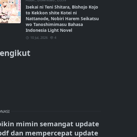
Isekai ni Teni Shitara, Bishojo Kojo
to Kekkon shite Kotei ni
Nattanode, Nobiri Harem Seikatsu
wo Tanoshimimasu Bahasa
Indonesia Light Novel
10 Jul, 2026
4
engikut
NASI
bikin mimin semangat update
pdf dan mempercepat update