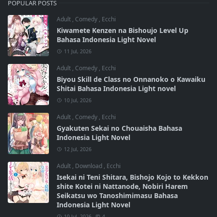
POPULAR POSTS
Adult
,
Comedy
,
Ecchi
Kiwamete Kenzen na Bishoujo Level Up
Bahasa Indonesia Light Novel
11 Jul, 2026
Adult
,
Comedy
,
Ecchi
Biyou Skill de Class no Onnanoko o Kawaiku
Shitai Bahasa Indonesia Light novel
10 Jul, 2026
Adult
,
Comedy
,
Ecchi
Gyakuten Sekai no Chouaisha Bahasa
Indonesia Light Novel
12 Jul, 2026
Adult
,
Download
,
Ecchi
Isekai ni Teni Shitara, Bishojo Kojo to Kekkon
shite Kotei ni Nattanode, Nobiri Harem
Seikatsu wo Tanoshimimasu Bahasa
Indonesia Light Novel
10 Jul, 2026
4