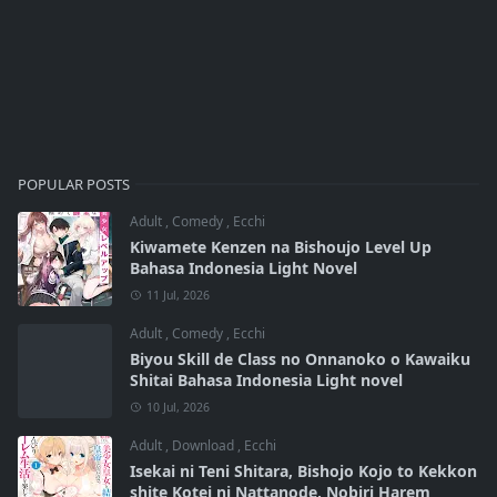
POPULAR POSTS
Adult
,
Comedy
,
Ecchi
Kiwamete Kenzen na Bishoujo Level Up
Bahasa Indonesia Light Novel
11 Jul, 2026
Adult
,
Comedy
,
Ecchi
Biyou Skill de Class no Onnanoko o Kawaiku
Shitai Bahasa Indonesia Light novel
10 Jul, 2026
Adult
,
Download
,
Ecchi
Isekai ni Teni Shitara, Bishojo Kojo to Kekkon
shite Kotei ni Nattanode, Nobiri Harem