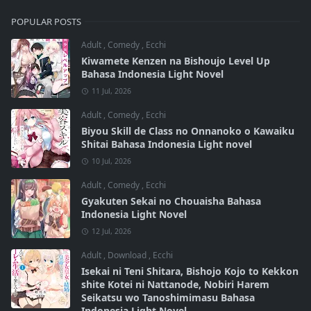
POPULAR POSTS
Adult
,
Comedy
,
Ecchi
Kiwamete Kenzen na Bishoujo Level Up
Bahasa Indonesia Light Novel
11 Jul, 2026
Adult
,
Comedy
,
Ecchi
Biyou Skill de Class no Onnanoko o Kawaiku
Shitai Bahasa Indonesia Light novel
10 Jul, 2026
Adult
,
Comedy
,
Ecchi
Gyakuten Sekai no Chouaisha Bahasa
Indonesia Light Novel
12 Jul, 2026
Adult
,
Download
,
Ecchi
Isekai ni Teni Shitara, Bishojo Kojo to Kekkon
shite Kotei ni Nattanode, Nobiri Harem
Seikatsu wo Tanoshimimasu Bahasa
Indonesia Light Novel