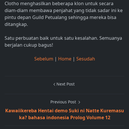
Clotho menghasilkan beberapa klon untuk secara
diam-diam membawa penjahat yang tidak sadar ini ke
pintu depan Guild Petualang sehingga mereka bisa
ditangkap.
Satu perbuatan baik untuk satu kesalahan. Semuanya
berjalan cukup bagus!
Sebelum
|
Home
|
Sesudah
Next Post
Previous Post
Kawaiikereba Hentai demo Suki ni Natte Kuremasu
ka? bahasa indonesia Prolog Volume 12