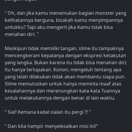
“ Oh, dan jika kamu menemukan bagian monster yang
kelihatannya berguna, bisakah kamu menyimpannya
untukku? Tapi aku mengerti jika Kamu tidak bisa
menahan diri. "
Meskipun tidak memiliki tangan, slime itu tampaknya
mencengkeram kepalanya dengan ekspresi ketakutan
yang langka. Bukan karena itu tidak bisa menahan diri;
itu hanya terlupakan. Konon, mengeluh tentang apa
yang telah dilakukan tidak akan membantu siapa pun.
Slime memutuskan untuk hanya meminta maaf atas
kesalahannya dan merenungkan kata-kata Tuannya
untuk melakukannya dengan benar di lain waktu.
“ Sial! Kemana kadal sialan itu pergi ?! ”
“ Dan kita hampir menyelesaikan misi ini!”