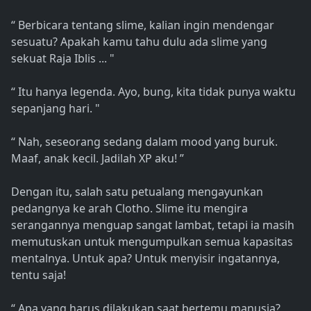
“ Berbicara tentang slime, kalian ingin mendengar
sesuatu? Apakah kamu tahu dulu ada slime yang
sekuat Raja Iblis ... "
“ Itu hanya legenda. Ayo, bung, kita tidak punya waktu
sepanjang hari. "
“ Nah, seseorang sedang dalam mood yang buruk.
Maaf, anak kecil. Jadilah XP aku! ”
Dengan itu, salah satu petualang mengayunkan
pedangnya ke arah Clotho. Slime itu mengira
serangannya menguap sangat lambat, tetapi ia masih
memutuskan untuk mengumpulkan semua kapasitas
mentalnya. Untuk apa? Untuk menyisir ingatannya,
tentu saja!
“ Apa yang harus dilakukan saat bertemu manusia?