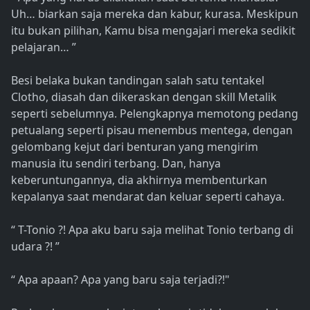
Uh… biarkan saja mereka dan kabur, kurasa. Meskipun
itu bukan pilihan, Kamu bisa mengajari mereka sedikit
pelajaran… ”
Besi belaka bukan tandingan salah satu tentakel
Clotho, diasah dan dikeraskan dengan skill Metalik
seperti sebelumnya. Pelengkapnya memotong pedang
petualang seperti pisau menembus mentega, dengan
gelombang kejut dari benturan yang mengirim
manusia itu sendiri terbang. Dan, hanya
keberuntungannya, dia akhirnya membenturkan
kepalanya saat mendarat dan keluar seperti cahaya.
“ T-Tonio ?! Apa aku baru saja melihat Tonio terbang di
udara ?! ”
“ Apa apaan? Apa yang baru saja terjadi?!"