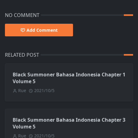
NO COMMENT
Add Comment
RELATED POST
Black Summoner Bahasa Indonesia Chapter 1
Volume 5
Rue
2021/10/5
Black Summoner Bahasa Indonesia Chapter 3
Volume 5
Rue
2021/10/5