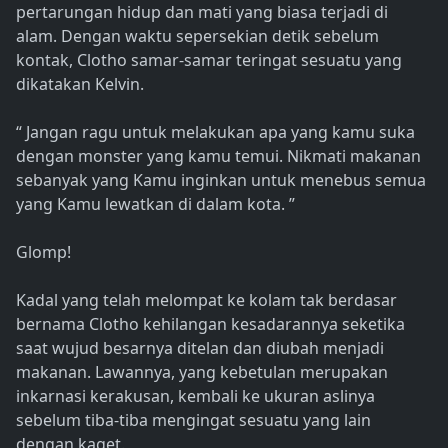
pertarungan hidup dan mati yang biasa terjadi di
alam. Dengan waktu sepersekian detik sebelum
kontak, Clotho samar-samar teringat sesuatu yang
dikatakan Kelvin.
“ Jangan ragu untuk melakukan apa yang kamu suka
dengan monster yang kamu temui. Nikmati makanan
sebanyak yang Kamu inginkan untuk menebus semua
yang Kamu lewatkan di dalam kota. ”
Glomp!
Kadal yang telah melompat ke kolam tak berdasar
bernama Clotho kehilangan kesadarannya seketika
saat wujud besarnya ditelan dan diubah menjadi
makanan. Lawannya, yang kebetulan merupakan
inkarnasi kerakusan, kembali ke ukuran aslinya
sebelum tiba-tiba mengingat sesuatu yang lain
dengan kaget.