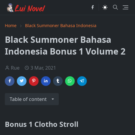
Home
Black Summoner Bahasa Indonesia
Black Summoner Bahasa
Indonesia Bonus 1 Volume 2
Rue
3 Mar, 2021
Table of content
Bonus 1 Clotho Stroll