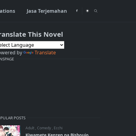
rations
Jasa Terjemahan
ranslate This Novel
owered by
Translate
NSPAGE
PULAR POSTS
Adult
,
Comedy
,
Ecchi
Kiwamete Kenzen na Bishoujo