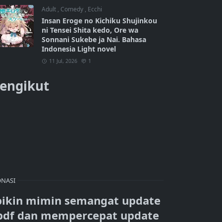
Adult
,
Comedy
,
Ecchi
Insan Eroge no Kichiku Shujinkou
ni Tensei Shita kedo, Ore wa
Sonnani Sukebe ja Nai. Bahasa
Indonesia Light novel
11 Jul, 2026
1
engikut
NASI
bikin mimin semangat update
pdf dan mempercepat update