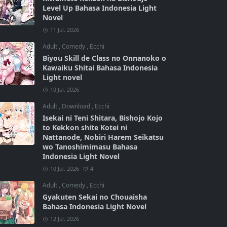
Level Up Bahasa Indonesia Light
Novel
11 Jul, 2026
Adult
,
Comedy
,
Ecchi
Biyou Skill de Class no Onnanoko o
Kawaiku Shitai Bahasa Indonesia
Light novel
10 Jul, 2026
Adult
,
Download
,
Ecchi
Isekai ni Teni Shitara, Bishojo Kojo
to Kekkon shite Kotei ni
Nattanode, Nobiri Harem Seikatsu
wo Tanoshimimasu Bahasa
Indonesia Light Novel
10 Jul, 2026
4
Adult
,
Comedy
,
Ecchi
Gyakuten Sekai no Chouaisha
Bahasa Indonesia Light Novel
12 Jul, 2026