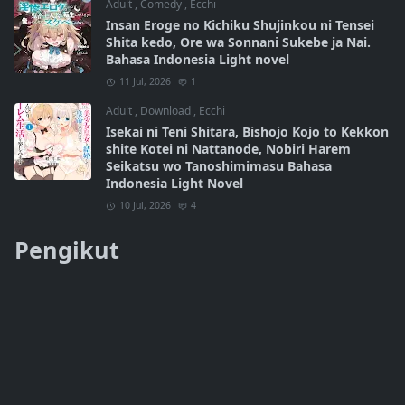
Adult
,
Comedy
,
Ecchi
Insan Eroge no Kichiku Shujinkou ni Tensei
Shita kedo, Ore wa Sonnani Sukebe ja Nai.
Bahasa Indonesia Light novel
11 Jul, 2026
1
Adult
,
Download
,
Ecchi
Isekai ni Teni Shitara, Bishojo Kojo to Kekkon
shite Kotei ni Nattanode, Nobiri Harem
Seikatsu wo Tanoshimimasu Bahasa
Indonesia Light Novel
10 Jul, 2026
4
Pengikut