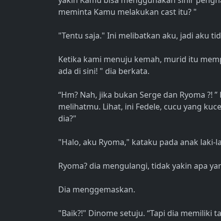
yakin Kamu bisa menggunakan sihir pengh
meminta Kamu melakukan cast itu? "
"Tentu saja." Ini melibatkan aku, jadi aku 
Ketika kami menuju kemah, murid itu mem
ada di sini! " dia berkata.
“Hm? Nah, jika bukan Serge dan Ryoma ?!
melihatmu. Lihat, ini Fedele, cucu yang ku
dia?"
"Halo, aku Ryoma," kataku pada anak laki-lak
Ryoma? dia mengulangi, tidak yakin apa ya
Dia menggemaskan.
"Baik?!" Dinome setuju. “Tapi dia memiliki 