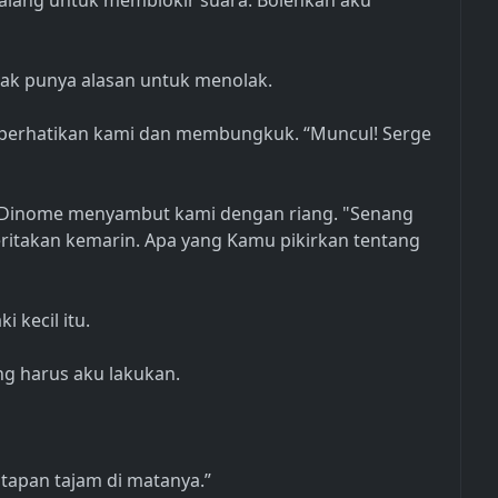
alang untuk memblokir suara. Bolehkah aku
tidak punya alasan untuk menolak.
perhatikan kami dan membungkuk. “Muncul! Serge
 ” Dinome menyambut kami dengan riang. "Senang
ceritakan kemarin. Apa yang Kamu pikirkan tentang
i kecil itu.
ng harus aku lakukan.
tatapan tajam di matanya.”