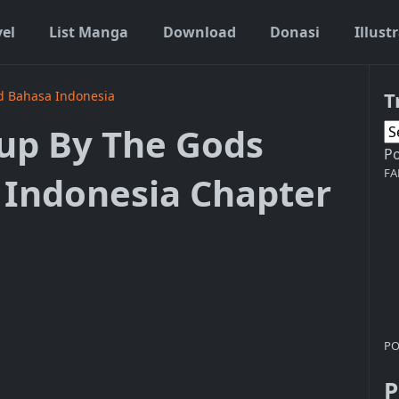
vel
List Manga
Download
Donasi
Illust
T
d Bahasa Indonesia
up By The Gods
P
FA
 Indonesia Chapter
PO
P