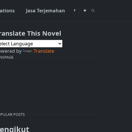
rations
Jasa Terjemahan
ranslate This Novel
owered by
Translate
NSPAGE
PULAR POSTS
engikut