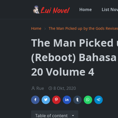
Home
List No
Home
The Man Picked up by the Gods Revise
The Man Picked 
(Reboot) Bahasa
20 Volume 4
Rue
8 Okt, 2020
Table of content