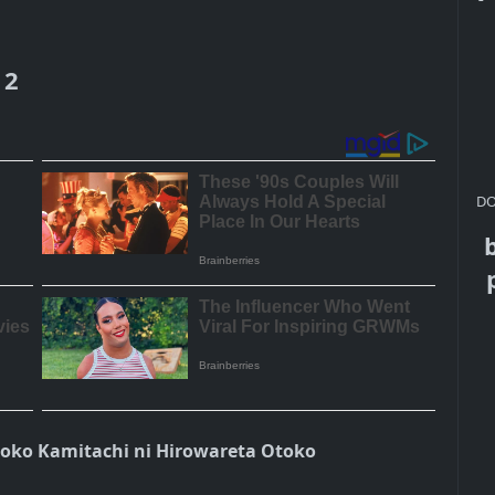
 2
DO
toko Kamitachi ni Hirowareta Otoko