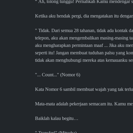
“ Ah, tolong tunggu! Pernahkah Kamu mendengar s
Ketika aku hendak pergi, dia mengatakan itu dengan
" Tidak. Dari semua 28 tahanan, tidak ada kontak 
telepon, aku akan mengembalikan masing-masing taha
aku mengharapkan permintaan maaf ... Jika aku me
seperti itu! Jangan membuat tuduhan palsu yang konyo
tidak akan menghubungi mereka atas kemauanku sen
"... Count..." (Nomor 6)
Kata Nomor 6 sambil membuat wajah yang tak terlu
Mata-mata adalah pekerjaan semacam itu. Kamu memil
Baiklah kalau begitu…
" Transfer!" (Mitsuha)