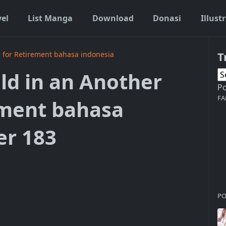
vel
List Manga
Download
Donasi
Illust
T
 for Retirement bahasa indonesia
ld in an Another
P
FA
ement bahasa
er 183
PO