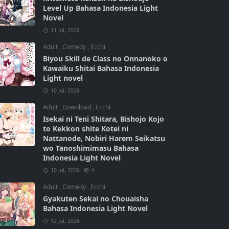
Level Up Bahasa Indonesia Light
Novel
11 Jul, 2026
Adult
,
Comedy
,
Ecchi
Biyou Skill de Class no Onnanoko o
Kawaiku Shitai Bahasa Indonesia
Light novel
10 Jul, 2026
Adult
,
Download
,
Ecchi
Isekai ni Teni Shitara, Bishojo Kojo
to Kekkon shite Kotei ni
Nattanode, Nobiri Harem Seikatsu
wo Tanoshimimasu Bahasa
Indonesia Light Novel
10 Jul, 2026
4
Adult
,
Comedy
,
Ecchi
Gyakuten Sekai no Chouaisha
Bahasa Indonesia Light Novel
12 Jul, 2026