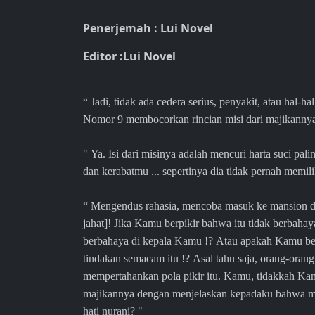
Penerjemah : Lui Novel
Editor :Lui Novel
“ Jadi, tidak ada cedera serius, penyakit, atau hal-h
Nomor 9 membocorkan rincian misi dari majikannya 
" Ya. Isi dari misinya adalah mencuri harta suci p
dan kerabatmu ... sepertinya dia tidak pernah memilik
“ Mengendus rahasia, mencoba masuk ke mansion dan
jahat]! Jika Kamu berpikir bahwa itu tidak berbahaya
berbahaya di kepala Kamu !? Atau apakah Kamu ben
tindakan semacam itu !? Asal tahu saja, orang-orang
mempertahankan pola pikir itu. Kamu, tidakkah 
majikannya dengan menjelaskan kepadaku bahwa mer
hati nurani? "