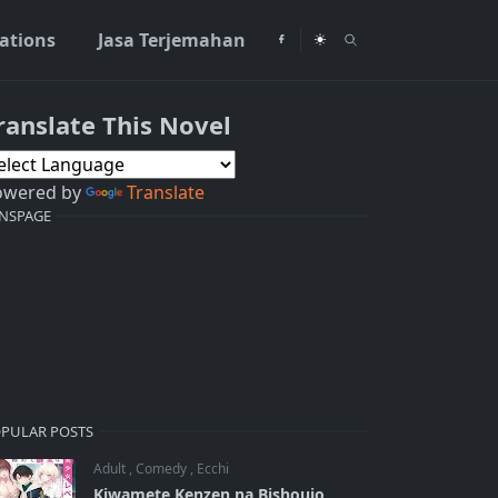
rations
Jasa Terjemahan
ranslate This Novel
owered by
Translate
NSPAGE
PULAR POSTS
Adult
,
Comedy
,
Ecchi
Kiwamete Kenzen na Bishoujo