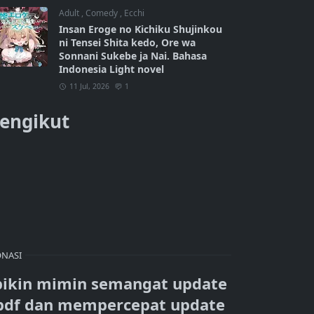
Adult
,
Comedy
,
Ecchi
Insan Eroge no Kichiku Shujinkou
ni Tensei Shita kedo, Ore wa
Sonnani Sukebe ja Nai. Bahasa
Indonesia Light novel
11 Jul, 2026
1
engikut
NASI
bikin mimin semangat update
pdf dan mempercepat update