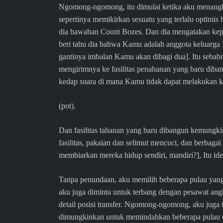
Ngomong-ngomong, itu dimulai ketika aku menang
sepertinya memikirkan sesuatu yang terlalu optimi
dia bawahan Count Bozes. Dan dia mengatakan kepa
beri tahu dia bahwa Kamu adalah anggota keluarga
gantinya imbalan Kamu akan dibagi dua]. Itu seba
mengirimnya ke fasilitas penahanan yang baru dib
kedap suara di mana Kamu tidak dapat melakukan kon
(pot).
Dan fasilitas tahanan yang baru dibangun kemungki
fasilitas, pakaian dan selimut mencuci, dan berbaga
membiarkan mereka hidup sendiri, mandiri?], Itu id
Tanpa penundaan, aku memilih beberapa pulau yang b
aku juga diminta untuk terbang dengan pesawat angka
detail posisi transfer. Ngomong-ngomong, aku juga 
dimungkinkan untuk memindahkan beberapa pulau d