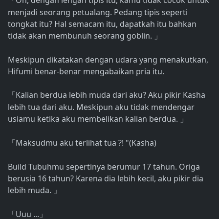
Oh, dengan lengan tipis itu, kamu tidak cocok untuk
「
menjadi seorang petualang. Pedang tipis seperti
tongkat itu? Hal semacam itu, dapatkah itu bahkan
tidak akan membunuh seorang goblin.
」
Meskipun dikatakan dengan udara yang menakutkan,
Hifumi benar-benar mengabaikan pria itu.
Kalian berdua lebih muda dari aku? Aku pikir Kasha
「
lebih tua dari aku. Meskipun aku tidak mendengar
usiamu ketika aku membelikan kalian berdua.
」
Maksudmu aku terlihat tua ?! "(Kasha)
「
Build Tubuhmu sepertinya berumur 17 tahun. Origa
berusia 16 tahun? Karena dia lebih kecil, aku pikir dia
lebih muda.
」
Uuu ...
「
」