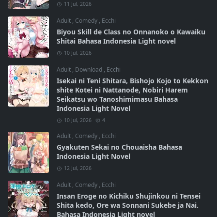
11 Jul, 2026
Adult
,
Comedy
,
Ecchi
Biyou Skill de Class no Onnanoko o Kawaiku
Shitai Bahasa Indonesia Light novel
10 Jul, 2026
Adult
,
Download
,
Ecchi
Isekai ni Teni Shitara, Bishojo Kojo to Kekkon
shite Kotei ni Nattanode, Nobiri Harem
Seikatsu wo Tanoshimimasu Bahasa
Indonesia Light Novel
10 Jul, 2026
4
Adult
,
Comedy
,
Ecchi
Gyakuten Sekai no Chouaisha Bahasa
Indonesia Light Novel
12 Jul, 2026
Adult
,
Comedy
,
Ecchi
Insan Eroge no Kichiku Shujinkou ni Tensei
Shita kedo, Ore wa Sonnani Sukebe ja Nai.
Bahasa Indonesia Light novel