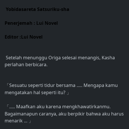
Yobidasareta Satsuriku-sha
Penerjemah : Lui Novel
Editor :Lui Novel
Setelah menunggu Origa selesai menangis, Kasha
perlahan berbicara.
Sesuatu seperti tidur bersama ..... Mengapa kamu
「
mengatakan hal seperti itu?
」
..... Maafkan aku karena mengkhawatirkanmu.
「
Bagaimanapun caranya, aku berpikir bahwa aku harus
menarik ...
」