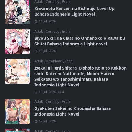
Adult
,
Comedy
,
Ecchi
Kiwamete Kenzen na Bishoujo Level Up
Bahasa Indonesia Light Novel
11 Jul, 2026
Adult
,
Comedy
,
Ecchi
Biyou Skill de Class no Onnanoko o Kawaiku
Shitai Bahasa Indonesia Light novel
10 Jul, 2026
Adult
,
Download
,
Ecchi
Isekai ni Teni Shitara, Bishojo Kojo to Kekkon
shite Kotei ni Nattanode, Nobiri Harem
Seikatsu wo Tanoshimimasu Bahasa
Indonesia Light Novel
10 Jul, 2026
4
Adult
,
Comedy
,
Ecchi
Gyakuten Sekai no Chouaisha Bahasa
Indonesia Light Novel
12 Jul, 2026
Adult
,
Comedy
,
Ecchi