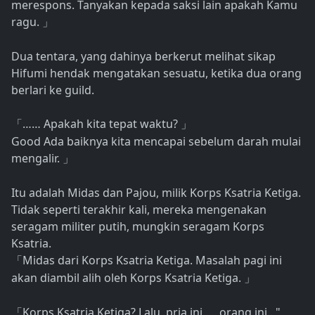
merespons. Tanyakan kepada saksi lain apakah Kamu
ragu.
」
Dua tentara, yang dahinya berkerut melihat sikap
Hifumi hendak mengatakan sesuatu, ketika dua orang
berlari ke guild.
…… Apakah kita tepat waktu?
「
」
Good Ada baiknya kita mencapai sebelum darah mulai
mengalir.
」
Itu adalah Midas dan Pajou, milik Korps Ksatria Ketiga.
Tidak seperti terakhir kali, mereka mengenakan
seragam militer putih, mungkin seragam Korps
Ksatria.
Midas dari Korps Ksatria Ketiga. Masalah pagi ini
「
akan diambil alih oleh Korps Ksatria Ketiga.
」
Korps Ksatria Ketiga? Lalu, pria ini .... orang ini.. "
「