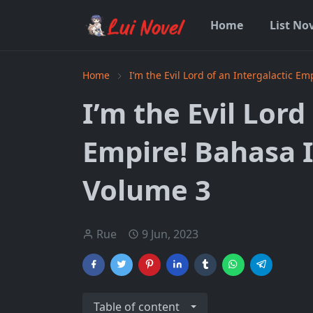
Home
List No
Home
I’m the Evil Lord of an Intergalactic Em
I’m the Evil Lord
Empire! Bahasa 
Volume 3
Rue
9 Jun, 2023
Table of content