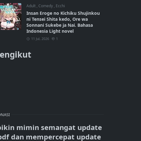
Adult
,
Comedy
,
Ecchi
Insan Eroge no Kichiku Shujinkou
ni Tensei Shita kedo, Ore wa
Sonnani Sukebe ja Nai. Bahasa
Indonesia Light novel
11 Jul, 2026
1
engikut
NASI
bikin mimin semangat update
pdf dan mempercepat update