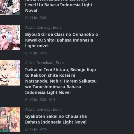
Level Up Bahasa Indonesia Light
Novel
11 Jul, 2026
Adult
,
Comedy
,
Ecchi
Biyou Skill de Class no Onnanoko o
Kawaiku Shitai Bahasa Indonesia
Light novel
10 Jul, 2026
Adult
,
Download
,
Ecchi
Isekai ni Teni Shitara, Bishojo Kojo
to Kekkon shite Kotei ni
Nattanode, Nobiri Harem Seikatsu
wo Tanoshimimasu Bahasa
Indonesia Light Novel
10 Jul, 2026
4
Adult
,
Comedy
,
Ecchi
Gyakuten Sekai no Chouaisha
Bahasa Indonesia Light Novel
12 Jul, 2026