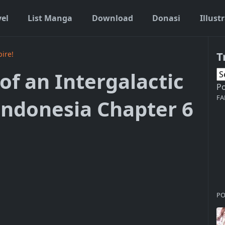
vel
List Manga
Download
Donasi
Illust
T
pire!
 of an Intergalactic
P
FA
Indonesia Chapter 6
PO