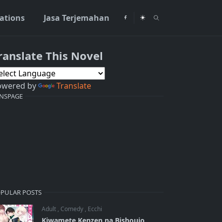
rations
Jasa Terjemahan
ranslate This Novel
owered by
Translate
NSPAGE
PULAR POSTS
Adult
,
Comedy
,
Ecchi
Kiwamete Kenzen na Bishoujo