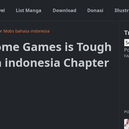
vel
List Manga
Download
Donasi
Illust
T
or Mobs bahasa indonesia
ome Games is Tough
P
FA
 indonesia Chapter
PO