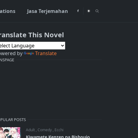
rations
Jasa Terjemahan
ranslate This Novel
owered by
Translate
NSPAGE
PULAR POSTS
Adult
,
Comedy
,
Ecchi
Kiwamete Kenzen na Bishoujo