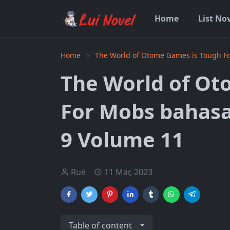
Home
List No
Home
The World of Otome Games is Tough F
The World of Ot
For Mobs bahasa
9 Volume 11
Rue
11 Mar, 2023
Table of content