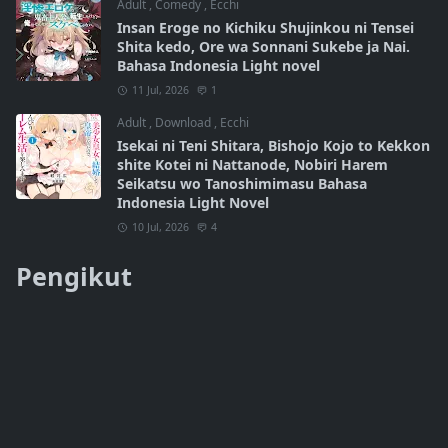
Adult
,
Comedy
,
Ecchi
Insan Eroge no Kichiku Shujinkou ni Tensei
Shita kedo, Ore wa Sonnani Sukebe ja Nai.
Bahasa Indonesia Light novel
11 Jul, 2026
1
Adult
,
Download
,
Ecchi
Isekai ni Teni Shitara, Bishojo Kojo to Kekkon
shite Kotei ni Nattanode, Nobiri Harem
Seikatsu wo Tanoshimimasu Bahasa
Indonesia Light Novel
10 Jul, 2026
4
Pengikut