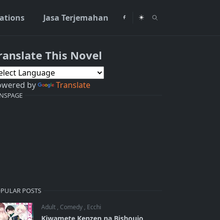
rations
Jasa Terjemahan
ranslate This Novel
owered by
Translate
NSPAGE
PULAR POSTS
Adult
,
Comedy
,
Ecchi
Kiwamete Kenzen na Bishoujo