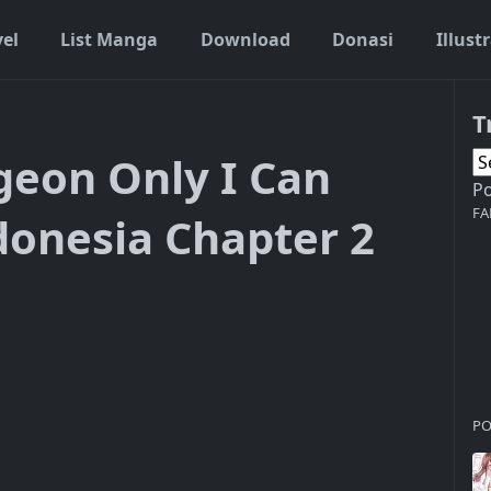
vel
List Manga
Download
Donasi
Illust
T
eon Only I Can
P
FA
donesia Chapter 2
PO