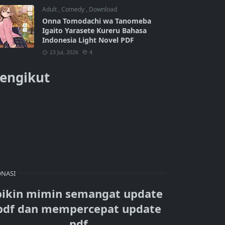
Adult
,
Comedy
,
Download
Onna Tomodachi wa Tanomeba
Igaito Yarasete Kureru Bahasa
Indonesia Light Novel PDF
23 Jul, 2026
4
engikut
NASI
bikin mimin semangat update
pdf dan mempercepat update
pdf