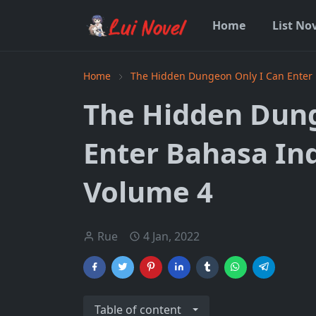
Home
List No
Home
The Hidden Dungeon Only I Can Enter
The Hidden Dung
Enter Bahasa In
Volume 4
Rue
4 Jan, 2022
Table of content