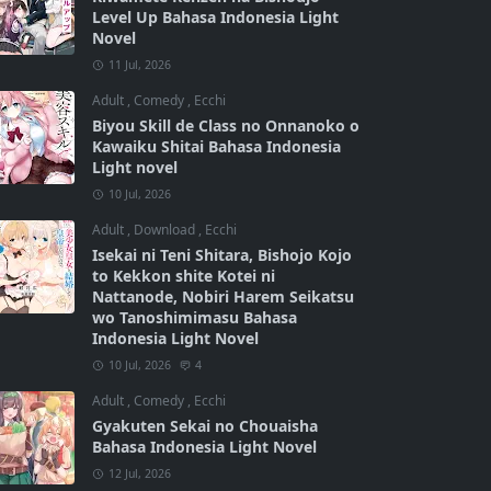
Level Up Bahasa Indonesia Light
Novel
11 Jul, 2026
Adult
,
Comedy
,
Ecchi
Biyou Skill de Class no Onnanoko o
Kawaiku Shitai Bahasa Indonesia
Light novel
10 Jul, 2026
Adult
,
Download
,
Ecchi
Isekai ni Teni Shitara, Bishojo Kojo
to Kekkon shite Kotei ni
Nattanode, Nobiri Harem Seikatsu
wo Tanoshimimasu Bahasa
Indonesia Light Novel
10 Jul, 2026
4
Adult
,
Comedy
,
Ecchi
Gyakuten Sekai no Chouaisha
Bahasa Indonesia Light Novel
12 Jul, 2026