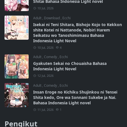
Shitai Bahasa Indonesia Light novel
10 Jul, 2026
Adult
,
Download
,
Ecchi
Isekai ni Teni Shitara, Bishojo Kojo to Kekkon
shite Kotei ni Nattanode, Nobiri Harem
Seikatsu wo Tanoshimimasu Bahasa
Indonesia Light Novel
10 Jul, 2026
4
Adult
,
Comedy
,
Ecchi
Gyakuten Sekai no Chouaisha Bahasa
Indonesia Light Novel
12 Jul, 2026
Adult
,
Comedy
,
Ecchi
Insan Eroge no Kichiku Shujinkou ni Tensei
Shita kedo, Ore wa Sonnani Sukebe ja Nai.
Bahasa Indonesia Light novel
11 Jul, 2026
1
Pengikut