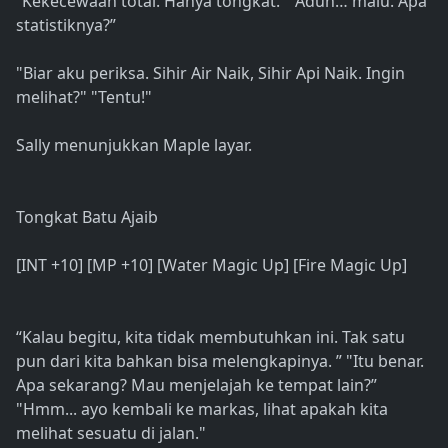
“Kekecewaan total. Hanya tongkat.” “Aduh… malu. Apa
statistiknya?”
"Biar aku periksa. Sihir Air Naik, Sihir Api Naik. Ingin
melihat?" "Tentu!"
Sally menunjukkan Maple layar.
Tongkat Batu Ajaib
[INT +10] [MP +10] [Water Magic Up] [Fire Magic Up]
“Kalau begitu, kita tidak membutuhkan ini. Tak satu
pun dari kita bahkan bisa melengkapinya. ” "Itu benar.
Apa sekarang? Mau menjelajah ke tempat lain?”
"Hmm... ayo kembali ke markas, lihat apakah kita
melihat sesuatu di jalan."