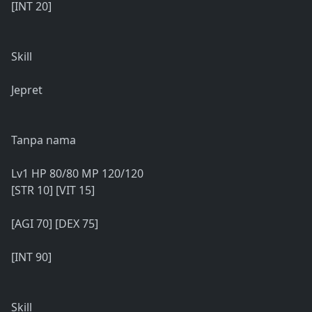
[INT 20]
Skill
Jepret
Tanpa nama
Lv1 HP 80/80 MP 120/120
[STR 10] [VIT 15]
[AGI 70] [DEX 75]
[INT 90]
Skill