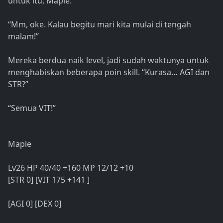
untuk itu, Maple."
“Mm, oke. Kalau begitu mari kita mulai di tengah
malam!”
Mereka berdua naik level, jadi sudah waktunya untuk
menghabiskan beberapa poin skill. “Kurasa… AGI dan
STR?”
“Semua VIT!”
Maple
Lv26 HP 40/40 +160 MP 12/12 +10
[STR 0] [VIT 175 +141 ]
[AGI 0] [DEX 0]