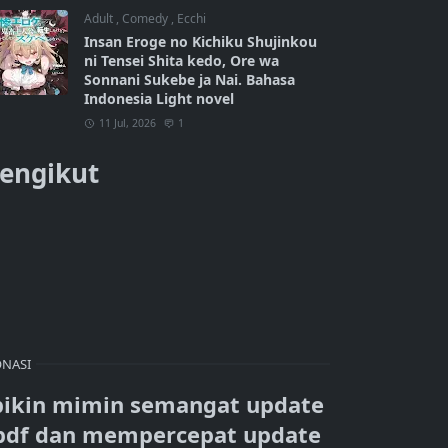
Adult
,
Comedy
,
Ecchi
Insan Eroge no Kichiku Shujinkou
ni Tensei Shita kedo, Ore wa
Sonnani Sukebe ja Nai. Bahasa
Indonesia Light novel
11 Jul, 2026
1
engikut
NASI
bikin mimin semangat update
pdf dan mempercepat update