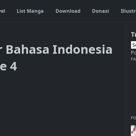
vel
List Manga
Download
Donasi
Illust
T
 Bahasa Indonesia
P
FA
e 4
PO