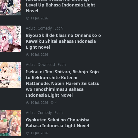
Level Up Bahasa Indonesia Light
Novel
11 Jul, 2026
Adult
,
Comedy
,
Ecchi
Biyou Skill de Class no Onnanoko o
Kawaiku Shitai Bahasa Indonesia
Light novel
10 Jul, 2026
Adult
,
Download
,
Ecchi
Isekai ni Teni Shitara, Bishojo Kojo
to Kekkon shite Kotei ni
Nattanode, Nobiri Harem Seikatsu
wo Tanoshimimasu Bahasa
Indonesia Light Novel
10 Jul, 2026
4
Adult
,
Comedy
,
Ecchi
Gyakuten Sekai no Chouaisha
Bahasa Indonesia Light Novel
12 Jul, 2026