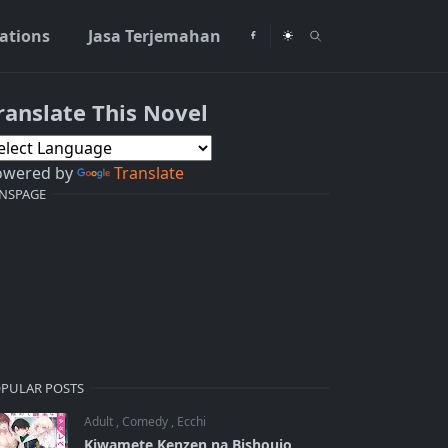
rations
Jasa Terjemahan
ranslate This Novel
owered by
Translate
NSPAGE
PULAR POSTS
Adult
,
Comedy
,
Ecchi
Kiwamete Kenzen na Bishoujo