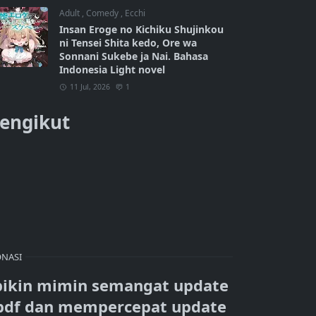
Adult
,
Comedy
,
Ecchi
Insan Eroge no Kichiku Shujinkou
ni Tensei Shita kedo, Ore wa
Sonnani Sukebe ja Nai. Bahasa
Indonesia Light novel
11 Jul, 2026
1
engikut
NASI
bikin mimin semangat update
pdf dan mempercepat update