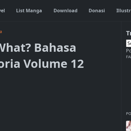
vel
List Manga
Download
Donasi
Illust
T
a
 What? Bahasa
P
FA
oria Volume 12
PO