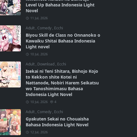
Level Up Bahasa Indonesia Light
Novel
11 Jul, 2026
Adult
,
Comedy
,
Ecchi
Biyou Skill de Class no Onnanoko o
Kawaiku Shitai Bahasa Indonesia
Light novel
10 Jul, 2026
Adult
,
Download
,
Ecchi
Isekai ni Teni Shitara, Bishojo Kojo
to Kekkon shite Kotei ni
Nattanode, Nobiri Harem Seikatsu
wo Tanoshimimasu Bahasa
Indonesia Light Novel
10 Jul, 2026
4
Adult
,
Comedy
,
Ecchi
Gyakuten Sekai no Chouaisha
Bahasa Indonesia Light Novel
12 Jul, 2026