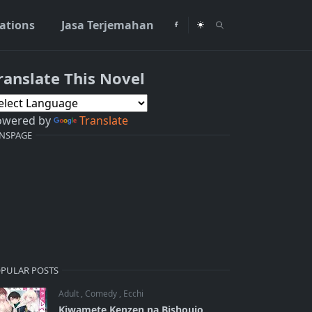
rations
Jasa Terjemahan
ranslate This Novel
owered by
Translate
NSPAGE
PULAR POSTS
Adult
,
Comedy
,
Ecchi
Kiwamete Kenzen na Bishoujo