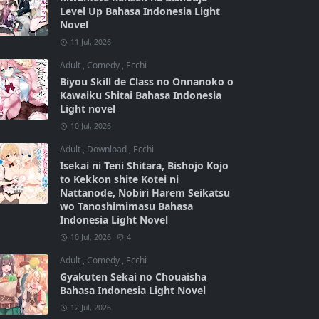
Level Up Bahasa Indonesia Light
Novel
11 Jul, 2026
Adult
,
Comedy
,
Ecchi
Biyou Skill de Class no Onnanoko o
Kawaiku Shitai Bahasa Indonesia
Light novel
10 Jul, 2026
Adult
,
Download
,
Ecchi
Isekai ni Teni Shitara, Bishojo Kojo
to Kekkon shite Kotei ni
Nattanode, Nobiri Harem Seikatsu
wo Tanoshimimasu Bahasa
Indonesia Light Novel
10 Jul, 2026
4
Adult
,
Comedy
,
Ecchi
Gyakuten Sekai no Chouaisha
Bahasa Indonesia Light Novel
12 Jul, 2026