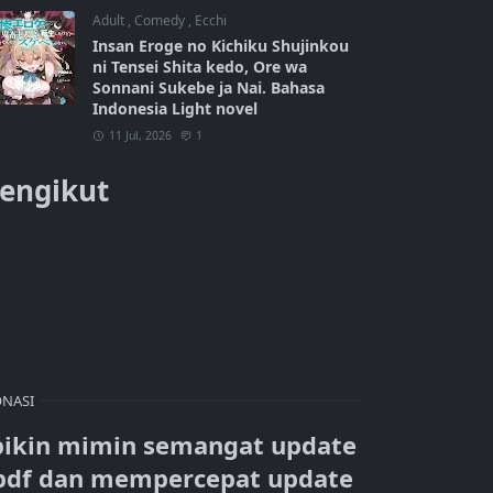
Adult
,
Comedy
,
Ecchi
Insan Eroge no Kichiku Shujinkou
ni Tensei Shita kedo, Ore wa
Sonnani Sukebe ja Nai. Bahasa
Indonesia Light novel
11 Jul, 2026
1
engikut
NASI
bikin mimin semangat update
pdf dan mempercepat update