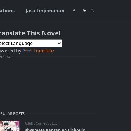
rations
Jasa Terjemahan
ranslate This Novel
owered by
Translate
NSPAGE
PULAR POSTS
Adult
,
Comedy
,
Ecchi
Kiwamete Kenzen na Bishoujo