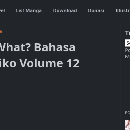
vel
List Manga
Download
Donasi
Illust
T
a
 What? Bahasa
P
FA
iko Volume 12
PO