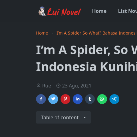
Home
List No
Home
I’m A Spider So What? Bahasa Indonesi
I’m A Spider, So
Indonesia Kunih
Rue
23 Agu, 2021
Table of content