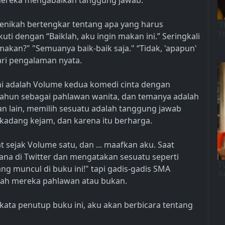
mereka mengabaikan tanggung jawab.
menikah bertengkar tentang apa yang harus
kuti dengan “Baiklah, aku ingin makan ini.” Seringkali
makan?" "Semuanya baik-baik saja." “Tidak, 'apapun'
dari pengalaman nyata.
Ini adalah Volume kedua komedi cinta dengan
 tahun sebagai pahlawan wanita, dan temanya adalah
ihan lain, memilih sesuatu adalah tanggung jawab
rkadang kejam, dan karena itu berharga.
 sejak Volume satu, dan ... maafkan aku. Saat
sana di Twitter dan mengatakan sesuatu seperti
ng muncul di buku ini!" tapi gadis-gadis SMA
kah mereka pahlawan atau bukan.
ata penutup buku ini, aku akan berbicara tentang