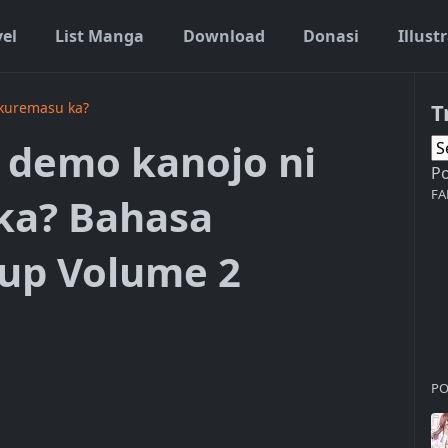
vel
List Manga
Download
Donasi
Illust
T
 kuremasu ka?
e demo kanojo ni
P
FA
ka? Bahasa
up Volume 2
PO