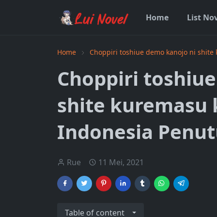
Home
List No
Home
Choppiri toshiue demo kanojo ni shite
Choppiri toshiu
shite kuremasu 
Indonesia Penut
Rue
11 Mei, 2021
Table of content