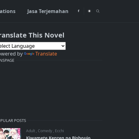
rations
Jasa Terjemahan
ranslate This Novel
owered by
Translate
NSPAGE
PULAR POSTS
Adult
,
Comedy
,
Ecchi
Kiwamete Kenzen na Bishoujo