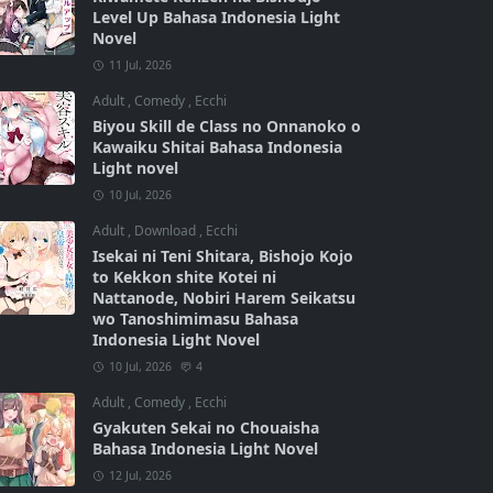
Level Up Bahasa Indonesia Light
Novel
11 Jul, 2026
Adult
,
Comedy
,
Ecchi
Biyou Skill de Class no Onnanoko o
Kawaiku Shitai Bahasa Indonesia
Light novel
10 Jul, 2026
Adult
,
Download
,
Ecchi
Isekai ni Teni Shitara, Bishojo Kojo
to Kekkon shite Kotei ni
Nattanode, Nobiri Harem Seikatsu
wo Tanoshimimasu Bahasa
Indonesia Light Novel
10 Jul, 2026
4
Adult
,
Comedy
,
Ecchi
Gyakuten Sekai no Chouaisha
Bahasa Indonesia Light Novel
12 Jul, 2026