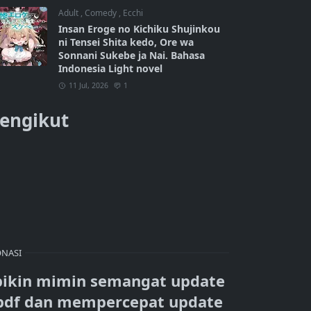
Adult
,
Comedy
,
Ecchi
Insan Eroge no Kichiku Shujinkou
ni Tensei Shita kedo, Ore wa
Sonnani Sukebe ja Nai. Bahasa
Indonesia Light novel
11 Jul, 2026
1
engikut
NASI
bikin mimin semangat update
pdf dan mempercepat update