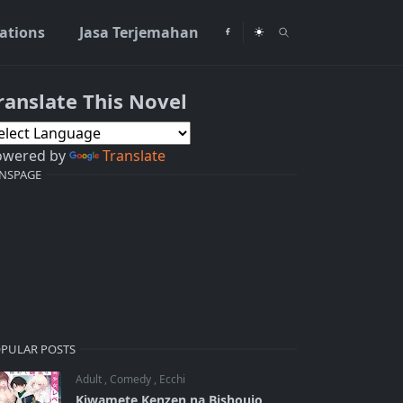
rations
Jasa Terjemahan
ranslate This Novel
owered by
Translate
NSPAGE
PULAR POSTS
Adult
,
Comedy
,
Ecchi
Kiwamete Kenzen na Bishoujo