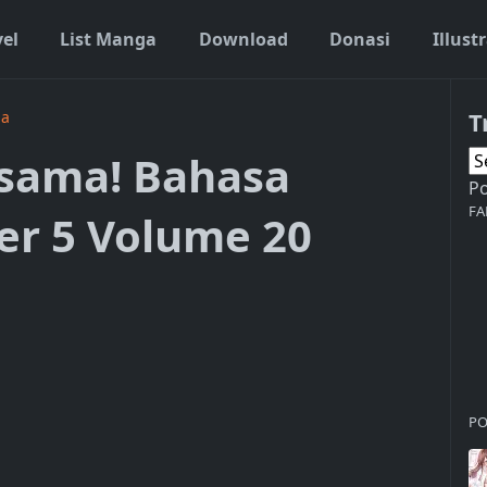
vel
List Manga
Download
Donasi
Illust
T
ia
sama! Bahasa
P
FA
er 5 Volume 20
PO