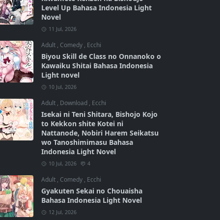
Level Up Bahasa Indonesia Light
Novel
11 Jul, 2026
Adult
,
Comedy
,
Ecchi
Biyou Skill de Class no Onnanoko o
Kawaiku Shitai Bahasa Indonesia
Light novel
10 Jul, 2026
Adult
,
Download
,
Ecchi
Isekai ni Teni Shitara, Bishojo Kojo
to Kekkon shite Kotei ni
Nattanode, Nobiri Harem Seikatsu
wo Tanoshimimasu Bahasa
Indonesia Light Novel
10 Jul, 2026
4
Adult
,
Comedy
,
Ecchi
Gyakuten Sekai no Chouaisha
Bahasa Indonesia Light Novel
12 Jul, 2026