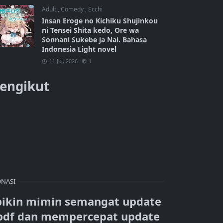
Adult
,
Comedy
,
Ecchi
Insan Eroge no Kichiku Shujinkou
ni Tensei Shita kedo, Ore wa
Sonnani Sukebe ja Nai. Bahasa
Indonesia Light novel
11 Jul, 2026
1
engikut
NASI
bikin mimin semangat update
pdf dan mempercepat update