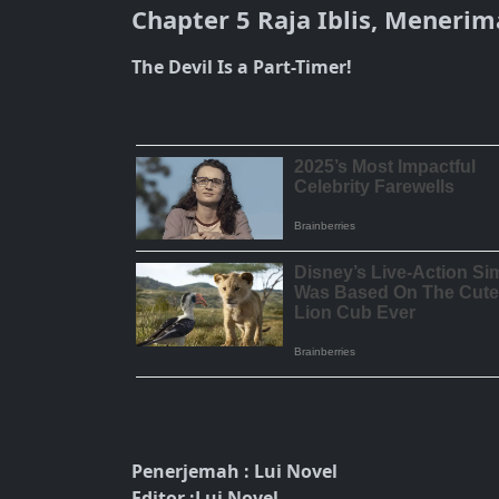
Chapter 5 Raja Iblis, Menerim
The Devil Is a Part-Timer!
Penerjemah : Lui Novel
Editor :Lui Novel