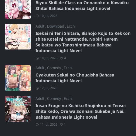
Biyou Skill de Class no Onnanoko o Kawaiku
Shitai Bahasa Indonesia Light novel
10 Jul, 2026
Adult
,
Download
,
Ecchi
Isekai ni Teni Shitara, Bishojo Kojo to Kekkon
shite Kotei ni Nattanode, Nobiri Harem
Seikatsu wo Tanoshimimasu Bahasa
Indonesia Light Novel
10 Jul, 2026
4
Adult
,
Comedy
,
Ecchi
Gyakuten Sekai no Chouaisha Bahasa
Indonesia Light Novel
12 Jul, 2026
Adult
,
Comedy
,
Ecchi
Insan Eroge no Kichiku Shujinkou ni Tensei
Shita kedo, Ore wa Sonnani Sukebe ja Nai.
Bahasa Indonesia Light novel
11 Jul, 2026
1