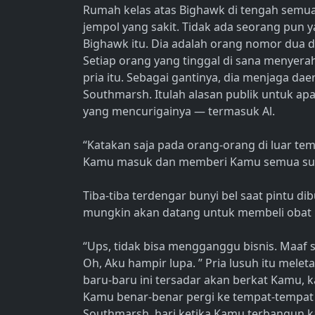
Rumah kelas atas Bighawk di tengah semua
jempol yang sakit. Tidak ada seorang pun y
Bighawk itu. Dia adalah orang nomor dua 
Setiap orang yang tinggal di sana menyer
pria itu. Sebagai gantinya, dia menjaga da
Southmarsh. Itulah alasan publik untuk ap
yang mencurigainya — termasuk Al.
“Katakan saja pada orang-orang di luar t
Kamu masuk dan memberi Kamu semua sup 
Tiba-tiba terdengar bunyi bel saat pintu di
mungkin akan datang untuk membeli obat l
“Ups, tidak bisa mengganggu bisnis. Maaf
Oh, Aku hampir lupa. ” Pria lusuh itu melet
baru-baru ini tersadar akan berkat Kamu, 
Kamu benar-benar pergi ke tempat-tempat 
Southmarsh, hari ketika Kamu terbangun k