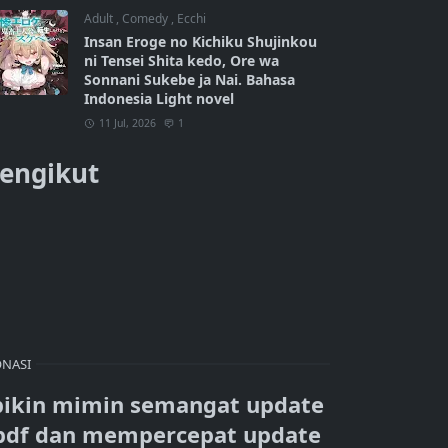
Adult
,
Comedy
,
Ecchi
Insan Eroge no Kichiku Shujinkou
ni Tensei Shita kedo, Ore wa
Sonnani Sukebe ja Nai. Bahasa
Indonesia Light novel
11 Jul, 2026
1
engikut
NASI
bikin mimin semangat update
pdf dan mempercepat update