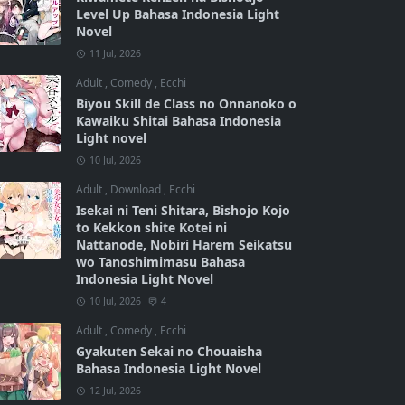
Level Up Bahasa Indonesia Light
Novel
11 Jul, 2026
Adult
,
Comedy
,
Ecchi
Biyou Skill de Class no Onnanoko o
Kawaiku Shitai Bahasa Indonesia
Light novel
10 Jul, 2026
Adult
,
Download
,
Ecchi
Isekai ni Teni Shitara, Bishojo Kojo
to Kekkon shite Kotei ni
Nattanode, Nobiri Harem Seikatsu
wo Tanoshimimasu Bahasa
Indonesia Light Novel
10 Jul, 2026
4
Adult
,
Comedy
,
Ecchi
Gyakuten Sekai no Chouaisha
Bahasa Indonesia Light Novel
12 Jul, 2026