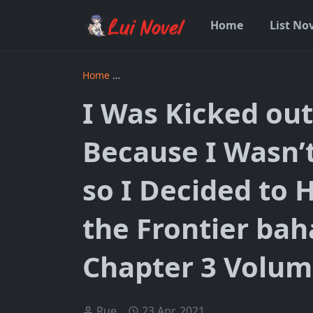
Home
List No
Home
I Was Kicked out of the Hero’s Party B
I Was Kicked out
Because I Wasn’
so I Decided to H
the Frontier bah
Chapter 3 Volum
Rue
23 Apr, 2021