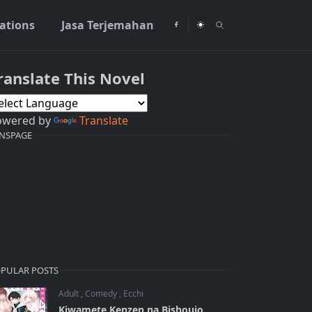
rations
Jasa Terjemahan
ranslate This Novel
t the Frontier bahasa indonesia
owered by
Translate
NSPAGE
PULAR POSTS
Adult
,
Comedy
,
Ecchi
Kiwamete Kenzen na Bishoujo