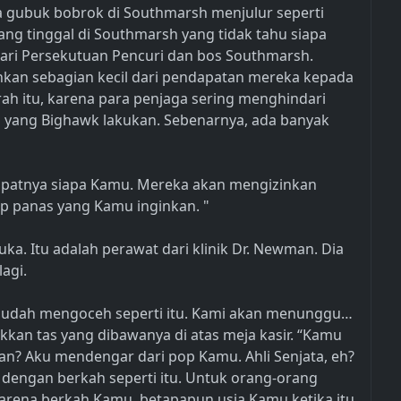
 gubuk bobrok di Southmarsh menjulur seperti
ang tinggal di Southmarsh yang tidak tahu siapa
dari Persekutuan Pencuri dan bos Southmarsh.
ahkan sebagian kecil dari pendapatan mereka kepada
erah itu, karena para penjaga sering menghindari
a yang Bighawk lakukan. Sebenarnya, ada banyak
empatnya siapa Kamu. Mereka akan mengizinkan
panas yang Kamu inginkan. "
buka. Itu adalah perawat dari klinik Dr. Newman. Dia
agi.
 sudah mengoceh seperti itu. Kami akan menunggu…
akkan tas yang dibawanya di atas meja kasir. “Kamu
kan? Aku mendengar dari pop Kamu. Ahli Senjata, eh?
dengan berkah seperti itu. Untuk orang-orang
arena berkah Kamu, betapapun usia Kamu ketika itu