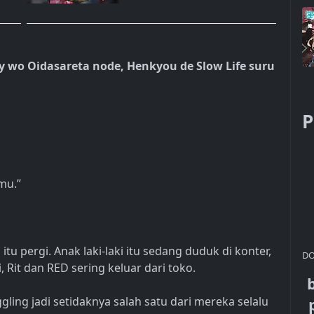
y wo Oidasareta node, Henkyou de Slow Life suru
P
mu.”
u pergi. Anak laki-laki itu sedang duduk di konter,
DO
 Rit dan RED sering keluar dari toko.
ing jadi setidaknya salah satu dari mereka selalu