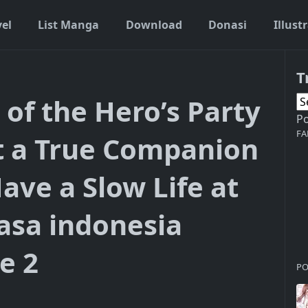
vel
List Manga
Download
Donasi
Illust
T
ecause I Wasn’t a True Companion so I Decided to Have a Slow Life a
 of the Hero’s Party
P
FA
t a True Companion
ave a Slow Life at
asa indonesia
e 2
PO