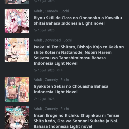
11 Jul, 2026
Adult
,
Comedy
,
Ecchi
Biyou Skill de Class no Onnanoko o Kawaiku
Shitai Bahasa Indonesia Light novel
10 Jul, 2026
Adult
,
Download
,
Ecchi
Isekai ni Teni Shitara, Bishojo Kojo to Kekkon
shite Kotei ni Nattanode, Nobiri Harem
Seikatsu wo Tanoshimimasu Bahasa
Indonesia Light Novel
10 Jul, 2026
4
Adult
,
Comedy
,
Ecchi
Gyakuten Sekai no Chouaisha Bahasa
Indonesia Light Novel
12 Jul, 2026
Adult
,
Comedy
,
Ecchi
Insan Eroge no Kichiku Shujinkou ni Tensei
Shita kedo, Ore wa Sonnani Sukebe ja Nai.
Bahasa Indonesia Light novel