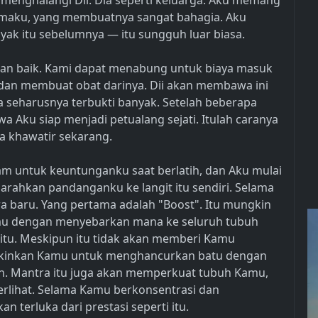
 menghalangi Dii. Dia seperti keluarga. Aku memang
lamaku, yang membuatnya sangat bahagia. Aku
ak itu sebelumnya — itu sungguh luar biasa.
gan baik. Kami dapat menabung untuk biaya masuk
n membuat obat darinya. Dii akan membawa ini
isa seharusnya terbukti banyak. Setelah beberapa
 Aku siap menjadi petualang sejati. Itulah caranya
ia khawatir sekarang.
am untuk keuntunganku saat berlatih, dan Aku mulai
ahkan pandanganku ke langit itu sendiri. Selama
ra baru. Yang pertama adalah "Boost". Itu mungkin
u dengan menyebarkan mana ke seluruh tubuh
 itu. Meskipun itu tidak akan memberi Kamu
gkinkan Kamu untuk menghancurkan batu dengan
h. Mantra itu juga akan memperkuat tubuh Kamu,
terlihat. Selama Kamu berkonsentrasi dan
 terluka dari prestasi seperti itu.