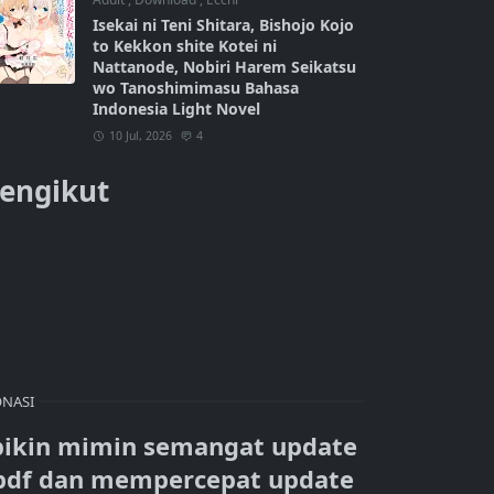
Isekai ni Teni Shitara, Bishojo Kojo
to Kekkon shite Kotei ni
Nattanode, Nobiri Harem Seikatsu
wo Tanoshimimasu Bahasa
Indonesia Light Novel
10 Jul, 2026
4
engikut
NASI
bikin mimin semangat update
pdf dan mempercepat update