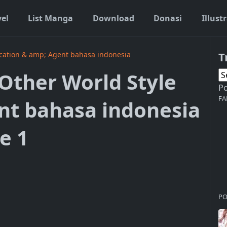
vel
List Manga
Download
Donasi
Illust
T
ucation & amp; Agent bahasa indonesia
Other World Style
P
FA
nt bahasa indonesia
e 1
PO