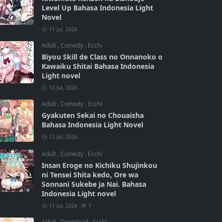
Level Up Bahasa Indonesia Light
Novel
11 Jul, 2026
Adult
,
Comedy
,
Ecchi
Biyou Skill de Class no Onnanoko o
Kawaiku Shitai Bahasa Indonesia
Light novel
10 Jul, 2026
Adult
,
Comedy
,
Ecchi
Gyakuten Sekai no Chouaisha
Bahasa Indonesia Light Novel
12 Jul, 2026
Adult
,
Comedy
,
Ecchi
Insan Eroge no Kichiku Shujinkou
ni Tensei Shita kedo, Ore wa
Sonnani Sukebe ja Nai. Bahasa
Indonesia Light novel
11 Jul, 2026
1
Adult
,
Download
,
Ecchi