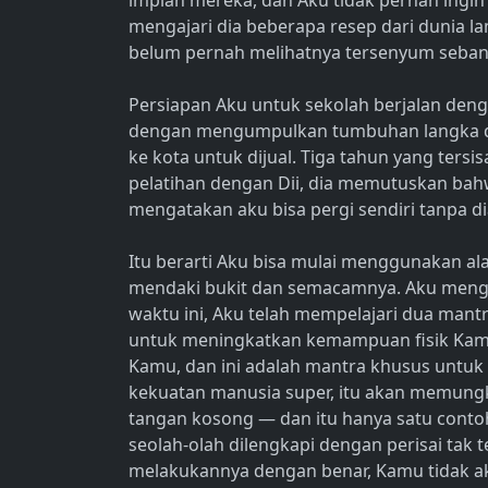
impian mereka, dan Aku tidak pernah ingin
mengajari dia beberapa resep dari dunia 
belum pernah melihatnya tersenyum sebany
Persiapan Aku untuk sekolah berjalan den
dengan mengumpulkan tumbuhan langka da
ke kota untuk dijual. Tiga tahun yang ters
pelatihan dengan Dii, dia memutuskan bahwa
mengatakan aku bisa pergi sendiri tanpa d
Itu berarti Aku bisa mulai menggunakan al
mendaki bukit dan semacamnya. Aku mengar
waktu ini, Aku telah mempelajari dua mant
untuk meningkatkan kemampuan fisik Kam
Kamu, dan ini adalah mantra khusus untuk
kekuatan manusia super, itu akan memun
tangan kosong — dan itu hanya satu conto
seolah-olah dilengkapi dengan perisai tak 
melakukannya dengan benar, Kamu tidak akan