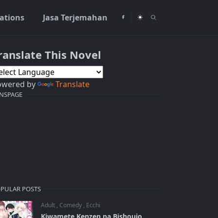
rations
Jasa Terjemahan
ranslate This Novel
owered by
Translate
NSPAGE
PULAR POSTS
Adult
,
Comedy
,
Ecchi
Kiwamete Kenzen na Bishoujo