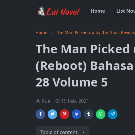
Home
List No
Home
The Man Picked up by the Gods Revise
The Man Picked 
(Reboot) Bahasa
28 Volume 5
Rue
19 Feb, 2021
Table of content