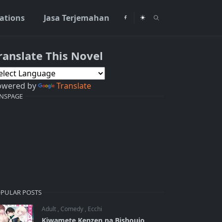
rations
Jasa Terjemahan
ranslate This Novel
owered by
Translate
NSPAGE
PULAR POSTS
Adult
,
Comedy
,
Ecchi
Kiwamete Kenzen na Bishoujo