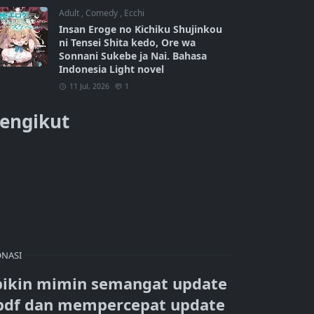
Adult
,
Comedy
,
Ecchi
Insan Eroge no Kichiku Shujinkou
ni Tensei Shita kedo, Ore wa
Sonnani Sukebe ja Nai. Bahasa
Indonesia Light novel
11 Jul, 2026
1
engikut
NASI
bikin mimin semangat update
pdf dan mempercepat update