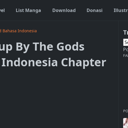
vel
List Manga
Download
Donasi
Illust
T
d Bahasa Indonesia
up By The Gods
P
FA
 Indonesia Chapter
PO