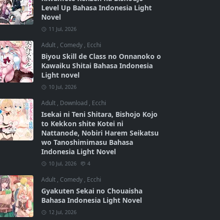
Level Up Bahasa Indonesia Light
Novel
11 Jul, 2026
Adult
,
Comedy
,
Ecchi
Biyou Skill de Class no Onnanoko o
Kawaiku Shitai Bahasa Indonesia
Light novel
10 Jul, 2026
Adult
,
Download
,
Ecchi
Isekai ni Teni Shitara, Bishojo Kojo
to Kekkon shite Kotei ni
Nattanode, Nobiri Harem Seikatsu
wo Tanoshimimasu Bahasa
Indonesia Light Novel
10 Jul, 2026
4
Adult
,
Comedy
,
Ecchi
Gyakuten Sekai no Chouaisha
Bahasa Indonesia Light Novel
12 Jul, 2026