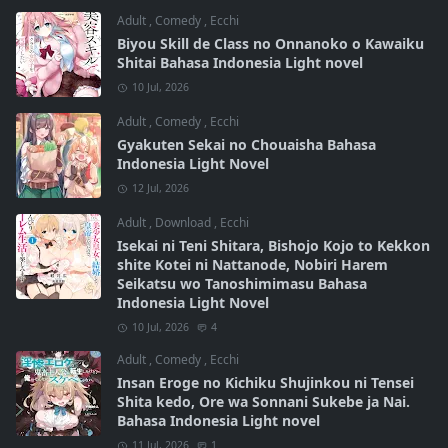
Adult
,
Comedy
,
Ecchi
Biyou Skill de Class no Onnanoko o Kawaiku
Shitai Bahasa Indonesia Light novel
10 Jul, 2026
Adult
,
Comedy
,
Ecchi
Gyakuten Sekai no Chouaisha Bahasa
Indonesia Light Novel
12 Jul, 2026
Adult
,
Download
,
Ecchi
Isekai ni Teni Shitara, Bishojo Kojo to Kekkon
shite Kotei ni Nattanode, Nobiri Harem
Seikatsu wo Tanoshimimasu Bahasa
Indonesia Light Novel
10 Jul, 2026
4
Adult
,
Comedy
,
Ecchi
Insan Eroge no Kichiku Shujinkou ni Tensei
Shita kedo, Ore wa Sonnani Sukebe ja Nai.
Bahasa Indonesia Light novel
11 Jul, 2026
1