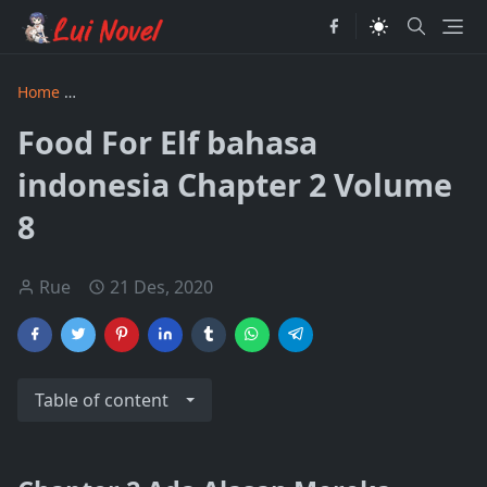
Home
While Killing Slimes for 300 Years I Became the MAX 
Food For Elf bahasa
indonesia Chapter 2 Volume
8
Rue
21 Des, 2020
Table of content