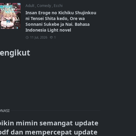
Adult
,
Comedy
,
Ecchi
Insan Eroge no Kichiku Shujinkou
ni Tensei Shita kedo, Ore wa
Sonnani Sukebe ja Nai. Bahasa
Indonesia Light novel
11 Jul, 2026
1
engikut
NASI
bikin mimin semangat update
pdf dan mempercepat update