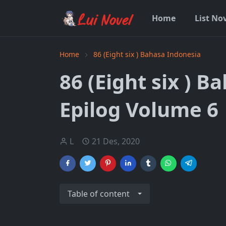
Home
List No
Home
86 (Eight six ) Bahasa Indonesia
86 (Eight six ) 
Epilog Volume 6
L
21 Des, 2020
Table of content