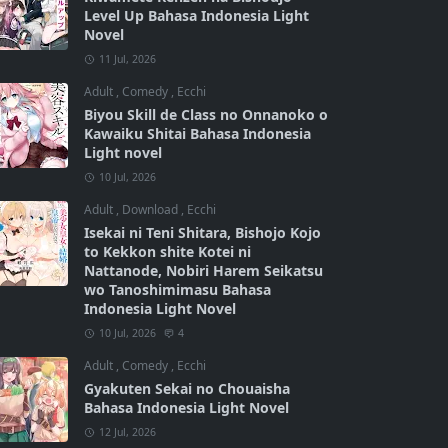
Level Up Bahasa Indonesia Light
Novel
11 Jul, 2026
Adult
,
Comedy
,
Ecchi
Biyou Skill de Class no Onnanoko o
Kawaiku Shitai Bahasa Indonesia
Light novel
10 Jul, 2026
Adult
,
Download
,
Ecchi
Isekai ni Teni Shitara, Bishojo Kojo
to Kekkon shite Kotei ni
Nattanode, Nobiri Harem Seikatsu
wo Tanoshimimasu Bahasa
Indonesia Light Novel
10 Jul, 2026
4
Adult
,
Comedy
,
Ecchi
Gyakuten Sekai no Chouaisha
Bahasa Indonesia Light Novel
12 Jul, 2026