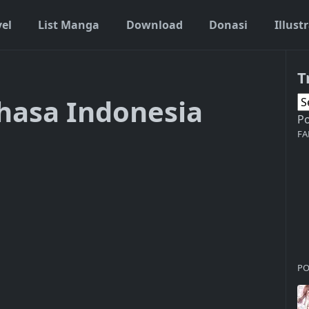
vel
List Manga
Download
Donasi
Illust
T
Bahasa Indonesia
P
FA
PO