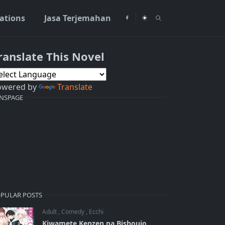
rations
Jasa Terjemahan
ranslate This Novel
owered by
Translate
NSPAGE
PULAR POSTS
Adult
,
Comedy
,
Ecchi
Kiwamete Kenzen na Bishoujo