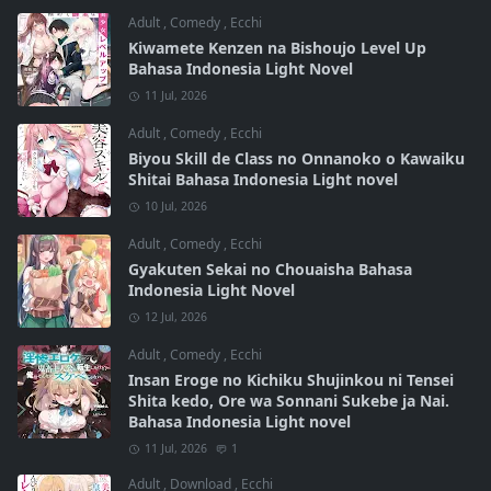
Adult
,
Comedy
,
Ecchi
Kiwamete Kenzen na Bishoujo Level Up
Bahasa Indonesia Light Novel
11 Jul, 2026
Adult
,
Comedy
,
Ecchi
Biyou Skill de Class no Onnanoko o Kawaiku
Shitai Bahasa Indonesia Light novel
10 Jul, 2026
Adult
,
Comedy
,
Ecchi
Gyakuten Sekai no Chouaisha Bahasa
Indonesia Light Novel
12 Jul, 2026
Adult
,
Comedy
,
Ecchi
Insan Eroge no Kichiku Shujinkou ni Tensei
Shita kedo, Ore wa Sonnani Sukebe ja Nai.
Bahasa Indonesia Light novel
11 Jul, 2026
1
Adult
,
Download
,
Ecchi