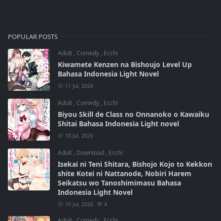
POPULAR POSTS
Adult
,
Comedy
,
Ecchi
Kiwamete Kenzen na Bishoujo Level Up
Bahasa Indonesia Light Novel
11 Jul, 2026
Adult
,
Comedy
,
Ecchi
Biyou Skill de Class no Onnanoko o Kawaiku
Shitai Bahasa Indonesia Light novel
10 Jul, 2026
Adult
,
Download
,
Ecchi
Isekai ni Teni Shitara, Bishojo Kojo to Kekkon
shite Kotei ni Nattanode, Nobiri Harem
Seikatsu wo Tanoshimimasu Bahasa
Indonesia Light Novel
10 Jul, 2026
4
Adult
,
Comedy
,
Ecchi