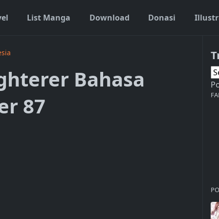
vel
List Manga
Download
Donasi
Illust
T
sia
hterer Bahasa
P
FA
er 87
PO