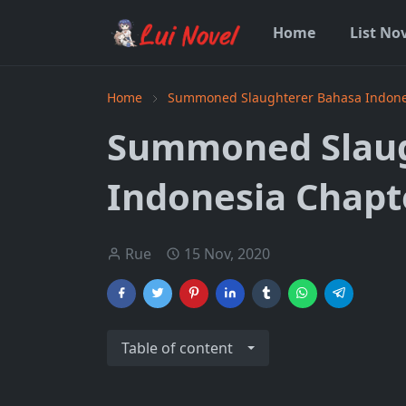
Home
List No
Home
Summoned Slaughterer Bahasa Indone
Summoned Slaug
Indonesia Chapt
Rue
15 Nov, 2020
Table of content