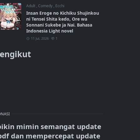
Adult
,
Comedy
,
Ecchi
Insan Eroge no Kichiku Shujinkou
ni Tensei Shita kedo, Ore wa
Sonnani Sukebe ja Nai. Bahasa
Indonesia Light novel
11 Jul, 2026
1
engikut
NASI
bikin mimin semangat update
pdf dan mempercepat update