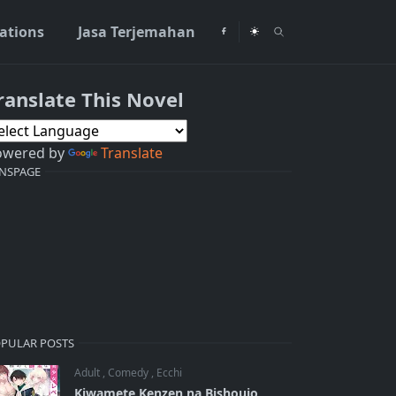
rations
Jasa Terjemahan
ranslate This Novel
owered by
Translate
NSPAGE
PULAR POSTS
Adult
,
Comedy
,
Ecchi
Kiwamete Kenzen na Bishoujo