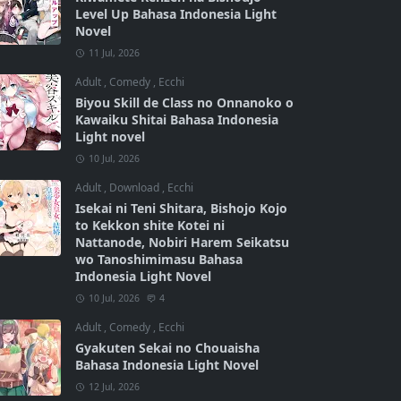
Level Up Bahasa Indonesia Light
Novel
11 Jul, 2026
Adult
,
Comedy
,
Ecchi
Biyou Skill de Class no Onnanoko o
Kawaiku Shitai Bahasa Indonesia
Light novel
10 Jul, 2026
Adult
,
Download
,
Ecchi
Isekai ni Teni Shitara, Bishojo Kojo
to Kekkon shite Kotei ni
Nattanode, Nobiri Harem Seikatsu
wo Tanoshimimasu Bahasa
Indonesia Light Novel
10 Jul, 2026
4
Adult
,
Comedy
,
Ecchi
Gyakuten Sekai no Chouaisha
Bahasa Indonesia Light Novel
12 Jul, 2026