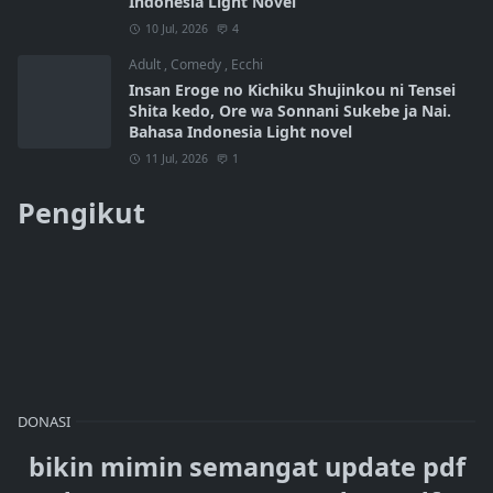
Indonesia Light Novel
10 Jul, 2026
4
Adult
,
Comedy
,
Ecchi
Insan Eroge no Kichiku Shujinkou ni Tensei
Shita kedo, Ore wa Sonnani Sukebe ja Nai.
Bahasa Indonesia Light novel
11 Jul, 2026
1
Pengikut
DONASI
bikin mimin semangat update pdf