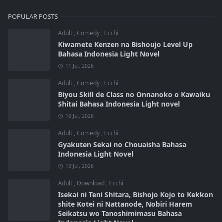
POPULAR POSTS
Adult
,
Comedy
,
Ecchi
Kiwamete Kenzen na Bishoujo Level Up
Bahasa Indonesia Light Novel
11 Jul, 2026
Adult
,
Comedy
,
Ecchi
Biyou Skill de Class no Onnanoko o Kawaiku
Shitai Bahasa Indonesia Light novel
10 Jul, 2026
Adult
,
Comedy
,
Ecchi
Gyakuten Sekai no Chouaisha Bahasa
Indonesia Light Novel
12 Jul, 2026
Adult
,
Download
,
Ecchi
Isekai ni Teni Shitara, Bishojo Kojo to Kekkon
shite Kotei ni Nattanode, Nobiri Harem
Seikatsu wo Tanoshimimasu Bahasa