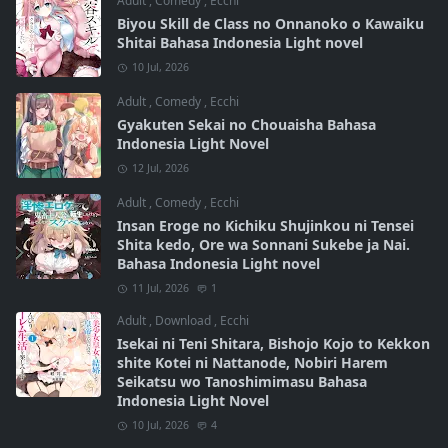
Adult
,
Comedy
,
Ecchi
Biyou Skill de Class no Onnanoko o Kawaiku
Shitai Bahasa Indonesia Light novel
10 Jul, 2026
Adult
,
Comedy
,
Ecchi
Gyakuten Sekai no Chouaisha Bahasa
Indonesia Light Novel
12 Jul, 2026
Adult
,
Comedy
,
Ecchi
Insan Eroge no Kichiku Shujinkou ni Tensei
Shita kedo, Ore wa Sonnani Sukebe ja Nai.
Bahasa Indonesia Light novel
11 Jul, 2026
1
Adult
,
Download
,
Ecchi
Isekai ni Teni Shitara, Bishojo Kojo to Kekkon
shite Kotei ni Nattanode, Nobiri Harem
Seikatsu wo Tanoshimimasu Bahasa
Indonesia Light Novel
10 Jul, 2026
4