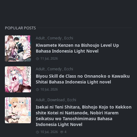
POPULAR POSTS
Adult
,
Comedy
,
Ecchi
Kiwamete Kenzen na Bishoujo Level Up
Bahasa Indonesia Light Novel
11 Jul, 2026
Adult
,
Comedy
,
Ecchi
Biyou Skill de Class no Onnanoko o Kawaiku
Shitai Bahasa Indonesia Light novel
10 Jul, 2026
Adult
,
Download
,
Ecchi
Isekai ni Teni Shitara, Bishojo Kojo to Kekkon
shite Kotei ni Nattanode, Nobiri Harem
Seikatsu wo Tanoshimimasu Bahasa
Indonesia Light Novel
10 Jul, 2026
4