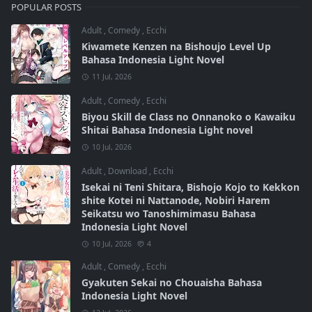
POPULAR POSTS
Adult
,
Comedy
,
Ecchi
Kiwamete Kenzen na Bishoujo Level Up
Bahasa Indonesia Light Novel
11 Jul, 2026
Adult
,
Comedy
,
Ecchi
Biyou Skill de Class no Onnanoko o Kawaiku
Shitai Bahasa Indonesia Light novel
10 Jul, 2026
Adult
,
Download
,
Ecchi
Isekai ni Teni Shitara, Bishojo Kojo to Kekkon
shite Kotei ni Nattanode, Nobiri Harem
Seikatsu wo Tanoshimimasu Bahasa
Indonesia Light Novel
10 Jul, 2026
4
Adult
,
Comedy
,
Ecchi
Gyakuten Sekai no Chouaisha Bahasa
Indonesia Light Novel