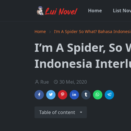
Home
List No
Home
I’m A Spider So What? Bahasa Indonesi
I’m A Spider, So
Indonesia Inter
Rue
30 Mei, 2020
Table of content