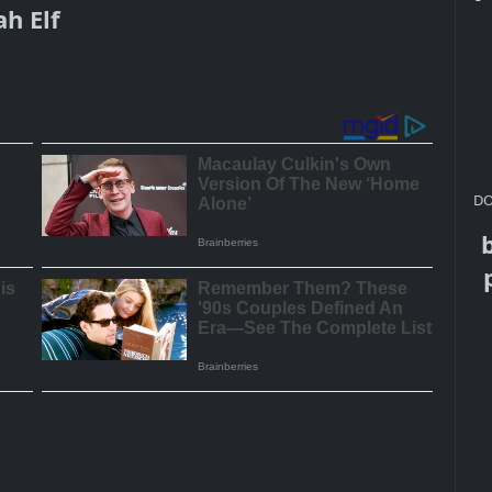
h Elf
DO