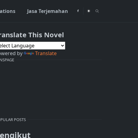
rations
Jasa Terjemahan
ranslate This Novel
owered by
Translate
NSPAGE
PULAR POSTS
engikut