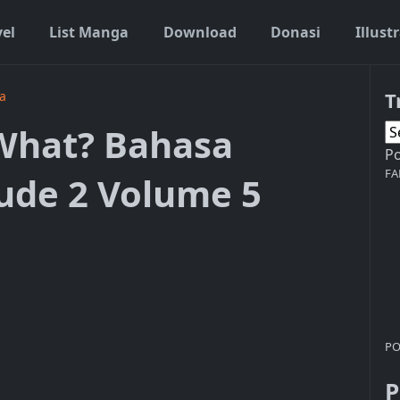
vel
List Manga
Download
Donasi
Illust
T
a
 What? Bahasa
P
FA
lude 2 Volume 5
PO
P