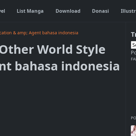
vel
List Manga
Download
Donasi
Illust
T
ucation & amp; Agent bahasa indonesia
Other World Style
P
FA
nt bahasa indonesia
PO