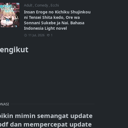
Adult
,
Comedy
,
Ecchi
Insan Eroge no Kichiku Shujinkou
ni Tensei Shita kedo, Ore wa
Sonnani Sukebe ja Nai. Bahasa
Indonesia Light novel
11 Jul, 2026
1
engikut
NASI
bikin mimin semangat update
pdf dan mempercepat update