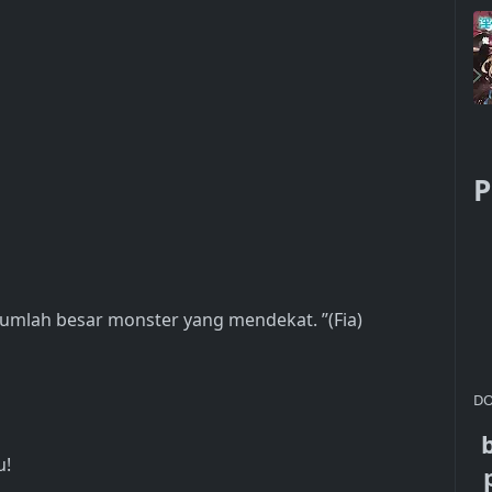
P
mlah besar monster yang mendekat. ”(Fia)
DO
u!