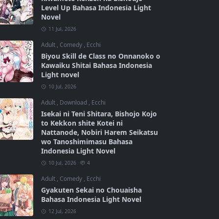
Level Up Bahasa Indonesia Light
Novel
11 Jul, 2026
Adult
,
Comedy
,
Ecchi
Biyou Skill de Class no Onnanoko o
Kawaiku Shitai Bahasa Indonesia
Light novel
10 Jul, 2026
Adult
,
Download
,
Ecchi
Isekai ni Teni Shitara, Bishojo Kojo
to Kekkon shite Kotei ni
Nattanode, Nobiri Harem Seikatsu
wo Tanoshimimasu Bahasa
Indonesia Light Novel
10 Jul, 2026
4
Adult
,
Comedy
,
Ecchi
Gyakuten Sekai no Chouaisha
Bahasa Indonesia Light Novel
12 Jul, 2026