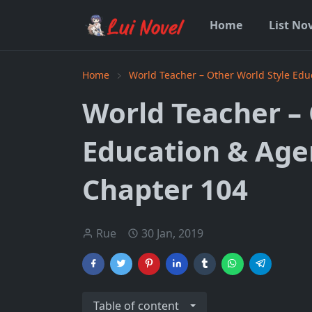
Home
List No
Home
World Teacher – Other World Style Ed
World Teacher – 
Education & Age
Chapter 104
Rue
30 Jan, 2019
Table of content