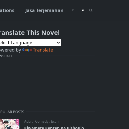
rations
Jasa Terjemahan
ranslate This Novel
owered by
Translate
NSPAGE
PULAR POSTS
Adult
,
Comedy
,
Ecchi
Kiwamete Kenzen na Bishoujo