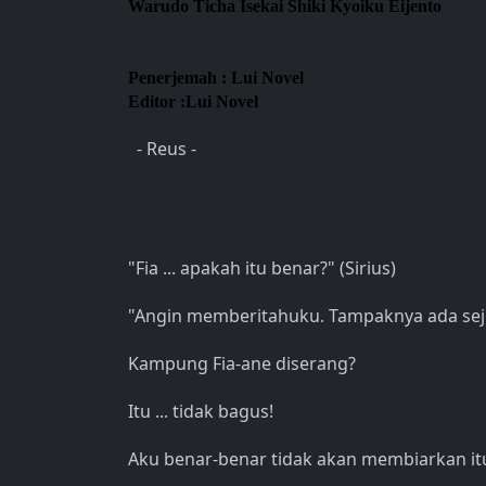
Warudo Ticha Isekai Shiki Kyoiku Eijento
Penerjemah : Lui Novel
Editor :Lui Novel
- Reus -
"Fia ... apakah itu benar?" (Sirius)
"Angin memberitahuku. Tampaknya ada seju
Kampung Fia-ane diserang?
Itu ... tidak bagus!
Aku benar-benar tidak akan membiarkan it