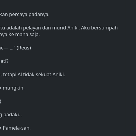
 akan percaya padanya.
aku adalah pelayan dan murid Aniki. Aku bersumpah
ya ke mana saja.
ne— ..." (Reus)
ati?
tetapi Al tidak sekuat Aniki.
ak mungkin.
)
g padaku.
k Pamela-san.