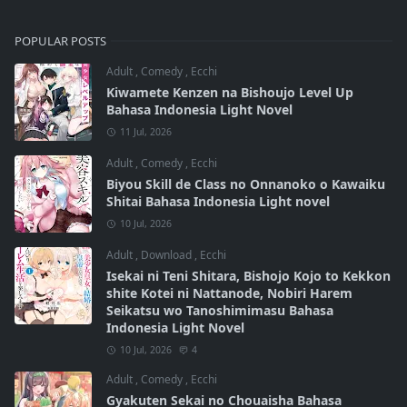
POPULAR POSTS
Adult
,
Comedy
,
Ecchi
Kiwamete Kenzen na Bishoujo Level Up
Bahasa Indonesia Light Novel
11 Jul, 2026
Adult
,
Comedy
,
Ecchi
Biyou Skill de Class no Onnanoko o Kawaiku
Shitai Bahasa Indonesia Light novel
10 Jul, 2026
Adult
,
Download
,
Ecchi
Isekai ni Teni Shitara, Bishojo Kojo to Kekkon
shite Kotei ni Nattanode, Nobiri Harem
Seikatsu wo Tanoshimimasu Bahasa
Indonesia Light Novel
10 Jul, 2026
4
Adult
,
Comedy
,
Ecchi
Gyakuten Sekai no Chouaisha Bahasa