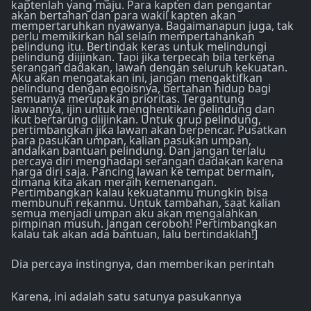
kaptenlah yang maju. Para kapten dan pengantar
akan bertahan dan para wakil kapten akan
mempertaruhkan nyawanya. Bagaimanapun juga, tak
perlu memikirkan hal selain mempertahankan
pelindung itu. Bertindak keras untuk melindungi
pelindung diijinkan. Tapi jika terpecah bila terkena
serangan dadakan, lawan dengan seluruh kekuatan.
Aku akan mengatakan ini, jangan mengaktifkan
pelindung dengan egoisnya, bertahan hidup bagi
semuanya merupakan prioritas. Tergantung
lawannya, ijin untuk menghentikan pelindung dan
ikut bertarung diijinkan. Untuk grup pelindung,
pertimbangkan jika lawan akan berpencar. Pusatkan
para pasukan umpan, kalian pasukan umpan,
andalkan bantuan pelindung. Dan jangan terlalu
percaya diri menghadapi serangan dadakan karena
harga diri saja. Pancing lawan ke tempat bermain,
dimana kita akan meraih kemenangan.
Pertimbangkan kalau kekuatanmu mungkin bisa
membunuh rekanmu. Untuk tambahan, saat kalian
semua menjadi umpan aku akan mengalahkan
pimpinan musuh. Jangan ceroboh! Pertimbangkan
kalau tak akan ada bantuan, lalu bertindaklah!]
Dia percaya instingnya, dan memberikan perintah
Karena, ini adalah satu satunya pasukannya