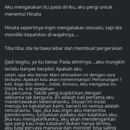
Aku mengatakan itu pada diriku, aku pergi untuk
menemui Hinata
Hinata sepertinya ingin mengatakan sesuatu, tapi dia
memiliki kepahitan di wajahnya….
Tiba tiba, dia tertawa lebar dan membuat pergerakan
[Jadi begitu, ya itu benar. Pada akhirnya….aku mungkin
terlalu banyak berpikir. Apakah aku
salah, apa aku benar. Mari selesaikan ini dengan cara
terkuno. Apakah kau akan menerimanya? Pertarungan 1
kali. Raja iblis slime….tidak, Rimuru. Aku mengakui ini.
Dititik ini, trik rendahan
itu percuma. Taktik yang kupikirkan dengan
seksama tak berguna. Ini adalah kali pertama aku
menertawakan kelemahanku. Situasi ini mulai
menuju ke kekalahan kami, berarti ini semua adalah
rencanamu. Tapi, jika kau ingin aku menerima
pemikiranmu, tunjukkan padaku dan kalahkan aku.
Jika kau mengalahkanku, aku akan mendengarkan
apa yang kau mau katakan! Bukan hanya dirimu,
aku juga percaya manusia dan monster bisa saling